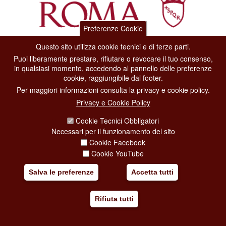
Preferenze Cookie
Questo sito utilizza cookie tecnici e di terze parti.
Dipartimento Grandi Eventi, Sport, Turismo e Moda.
Puoi liberamente prestare, rifiutare o revocare il tuo consenso,
Via di San Basilio, 51
in qualsiasi momento, accedendo al pannello delle preferenze
00187 Roma
cookie, raggiungibile dal footer.
Per maggiori informazioni consulta la privacy e cookie policy.
CONTACT CENTER TEL. 06 06 08
Privacy e Cookie Policy
CONTATTA LA REDAZIONE
Cookie Tecnici Obbligatori
Necessari per il funzionamento del sito
Cookie Facebook
PRIVACY
Cookie YouTube
SOCIAL MEDIA POLICY
Salva le preferenze
Accetta tutti
CREDITS
Rifiuta tutti
COPYRIGHT
ESCLUSIONE DI RESPONSABILITÀ