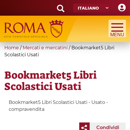
Skip
to
main
Search
content
form
Cerca
You
Home
/
Mercati e mercatini
/
Bookmarket5 Libri
are
Scolastici Usati
here
Bookmarket5 Libri
Scolastici Usati
Bookmarket5 Libri Scolastici Usati - Usato -
compravendita
Condividi