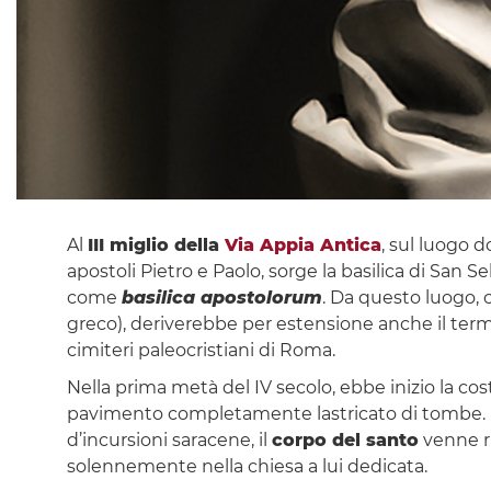
Al
III miglio della
Via Appia Antica
, sul luogo 
apostoli Pietro e Paolo, sorge la basilica di San
come
basilica apostolorum
. Da questo luogo, 
greco), deriverebbe per estensione anche il termin
cimiteri paleocristiani di Roma.
Nella prima metà del IV secolo, ebbe inizio la co
pavimento completamente lastricato di tombe. Nel
d’incursioni saracene, il
corpo del santo
venne ri
solennemente nella chiesa a lui dedicata.