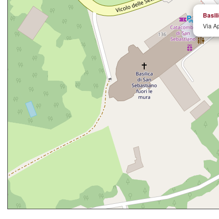
Basil
Via A