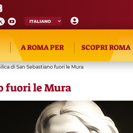
8
A ROMA PER
SCOPRI ROMA
ilica di San Sebastiano fuori le Mura
o fuori le Mura