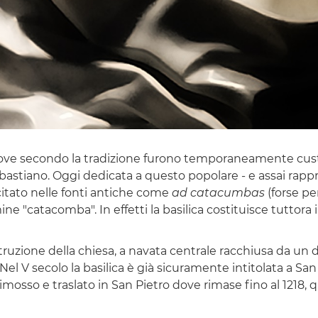
dove secondo la tradizione furono temporaneamente custod
 Sebastiano. Oggi dedicata a questo popolare - e assai rap
citato nelle fonti antiche come
ad catacumbas
(forse pe
e "catacomba". In effetti la basilica costituisce tuttora i
struzione della chiesa, a navata centrale racchiusa da un
 V secolo la basilica è già sicuramente intitolata a San 
mosso e traslato in San Pietro dove rimase fino al 1218, q