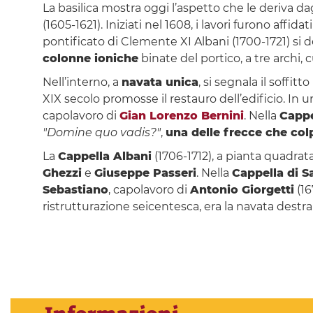
La basilica mostra oggi l’aspetto che le deriva dag
(1605-1621). Iniziati nel 1608, i lavori furono affidat
pontificato di Clemente XI Albani (1700-1721) si 
colonne ioniche
binate del portico, a tre archi,
Nell’interno, a
navata unica
, si segnala il soffi
XIX secolo promosse il restauro dell’edificio. In 
capolavoro di
Gian Lorenzo Bernini
. Nella
Cappe
"Domine quo vadis?"
,
una delle frecce che co
La
Cappella Albani
(1706-1712), a pianta quadrat
Ghezzi
e
Giuseppe Passeri
. Nella
Cappella di S
Sebastiano
, capolavoro di
Antonio Giorgetti
(16
ristrutturazione seicentesca, era la navata dest