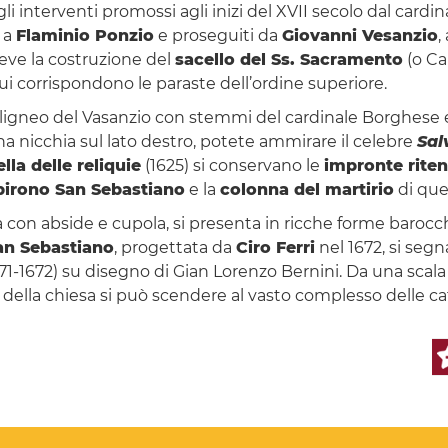
li interventi promossi agli inizi del XVII secolo dal cardi
i a
Flaminio Ponzio
e proseguiti da
Giovanni Vesanzio
,
deve la costruzione del
sacello del Ss. Sacramento
(o Ca
 cui corrispondono le paraste dell’ordine superiore.
tto ligneo del Vasanzio con stemmi del cardinale Borghese e
una nicchia sul lato destro, potete ammirare il celebre
Sal
lla delle reliquie
(1625) si conservano le
impronte riten
lpirono San Sebastiano
e la
colonna del martirio
di que
a con abside e cupola, si presenta in ricche forme baroc
an Sebastiano
, progettata da
Ciro Ferri
nel 1672, si segnal
71-1672) su disegno di Gian Lorenzo Bernini. Da una scala 
ra della chiesa si può scendere al vasto complesso delle 