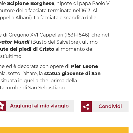
nale
Scipione Borghese
, nipote di papa Paolo V
 autore della facciata terminata nel 1613. Al
ppella Albani). La facciata è scandita dalle
 di Gregorio XVI Cappellari (1831-1846), che nel
vator Mundi
(Busto del Salvatore), ultimo
ute dei piedi di Cristo
al momento del
st’ultimo.
che ed è decorata con opere di
Pier Leone
a, sotto l’altare, la
statua giacente di San
situata in quella che, prima della
catacombe di San Sebastiano.
Aggiungi al mio viaggio
Condividi