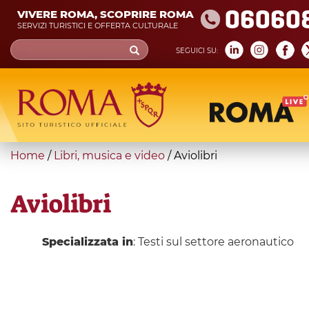
Skip
06060
VIVERE ROMA, SCOPRIRE ROMA
to
SERVIZI TURISTICI E OFFERTA CULTURALE
main
Search
SEGUICI SU:
content
form
Cerca
You
Home
/
Libri, musica e video
/
Aviolibri
are
here
Aviolibri
Specializzata in
: Testi sul settore aeronautico