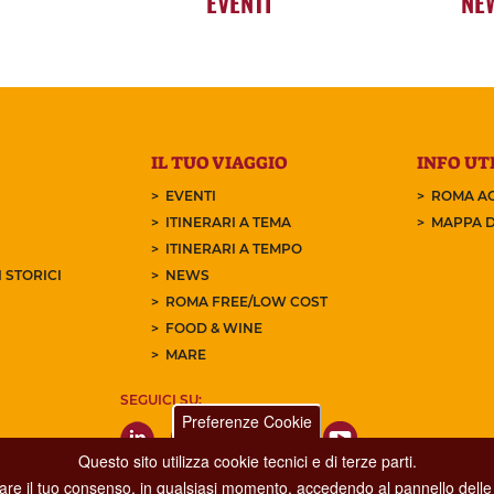
EVENTI
NE
IL TUO VIAGGIO
INFO UTI
EVENTI
ROMA AC
ITINERARI A TEMA
MAPPA D
ITINERARI A TEMPO
 STORICI
NEWS
ROMA FREE/LOW COST
FOOD & WINE
MARE
SEGUICI SU:
Preferenze Cookie
Questo sito utilizza cookie tecnici e di terze parti.
care il tuo consenso, in qualsiasi momento, accedendo al pannello delle 