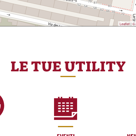
Leaflet
|
© 
LE TUE UTILITY