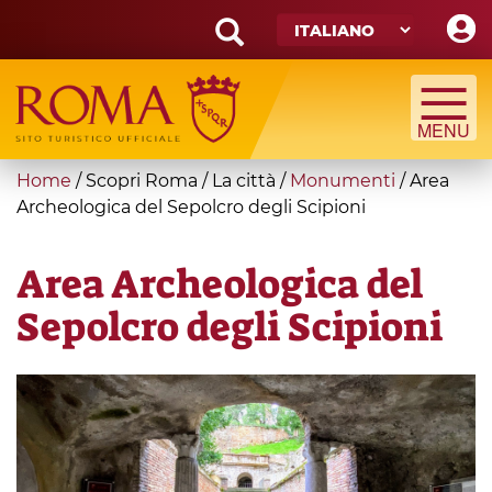
Skip
to
main
Search
content
form
Cerca
You
Home
/
Scopri Roma
/
La città
/
Monumenti
/
Area
are
Archeologica del Sepolcro degli Scipioni
here
Area Archeologica del
Sepolcro degli Scipioni