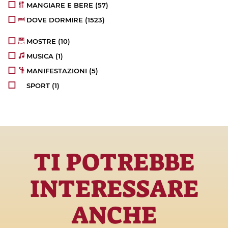
MANGIARE E BERE
(57)
DOVE DORMIRE
(1523)
MOSTRE
(10)
MUSICA
(1)
MANIFESTAZIONI
(5)
SPORT
(1)
TI POTREBBE
INTERESSARE
ANCHE