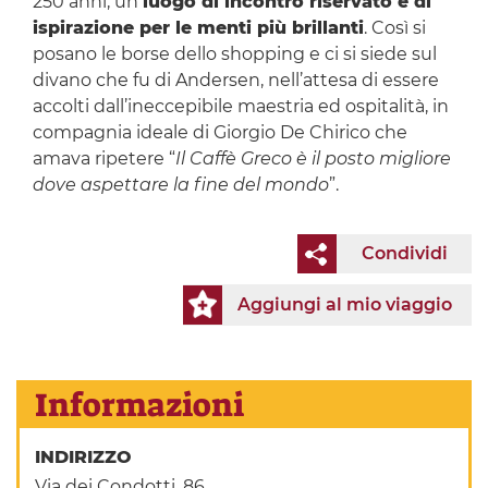
250 anni, un
luogo di incontro riservato e di
ispirazione per le menti più brillanti
. Così si
posano le borse dello shopping e ci si siede sul
divano che fu di Andersen, nell’attesa di essere
accolti dall’ineccepibile maestria ed ospitalità, in
compagnia ideale di Giorgio De Chirico che
amava ripetere “
Il Caffè Greco è il posto migliore
dove aspettare la fine del mondo
”.
Condividi
Aggiungi al mio viaggio
Informazioni
INDIRIZZO
Via dei Condotti, 86