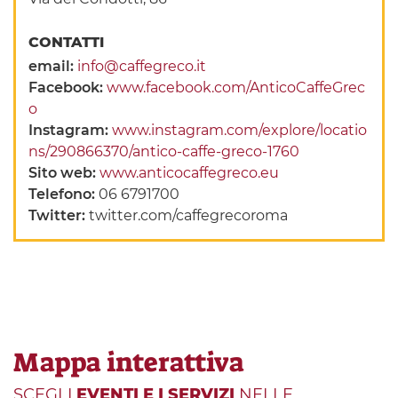
CONTATTI
email:
info@caffegreco.it
Facebook:
www.facebook.com/AnticoCaffeGrec
o
Instagram:
www.instagram.com/explore/locatio
ns/290866370/antico-caffe-greco-1760
Sito web:
www.anticocaffegreco.eu
Telefono:
06 6791700
Twitter:
twitter.com/caffegrecoroma
Mappa interattiva
SCEGLI
EVENTI E I SERVIZI
NELLE