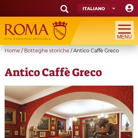
Skip
to
main
Search
content
form
Cerca
You
Home
/
Botteghe storiche
/
Antico Caffè Greco
are
here
Antico Caffè Greco