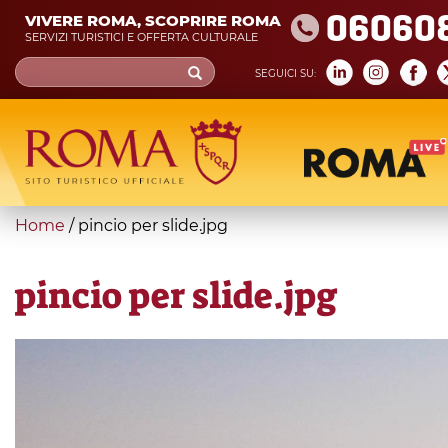
Skip
06060
VIVERE ROMA, SCOPRIRE ROMA
to
SERVIZI TURISTICI E OFFERTA CULTURALE
main
Search
SEGUICI SU:
content
form
Cerca
You
Home
/
pincio per slide.jpg
are
here
pincio per slide.jpg