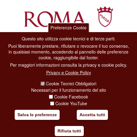
Preferenze Cookie
Questo sito utilizza cookie tecnici e di terze parti.
Dipartimento Grandi Eventi, Sport, Turismo e Moda.
Puoi liberamente prestare, rifiutare o revocare il tuo consenso,
Via di San Basilio, 51
in qualsiasi momento, accedendo al pannello delle preferenze
00187 Roma
cookie, raggiungibile dal footer.
Per maggiori informazioni consulta la privacy e cookie policy.
CONTACT CENTER TEL. 06 06 08
Privacy e Cookie Policy
CONTATTA LA REDAZIONE
Cookie Tecnici Obbligatori
Necessari per il funzionamento del sito
Cookie Facebook
PRIVACY
Cookie YouTube
SOCIAL MEDIA POLICY
Salva le preferenze
Accetta tutti
CREDITS
Rifiuta tutti
COPYRIGHT