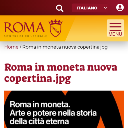
Skip
to
main
Search
content
form
Cerca
You
Home
/
Roma in moneta nuova copertina.jpg
are
here
Roma in moneta nuova
copertina.jpg