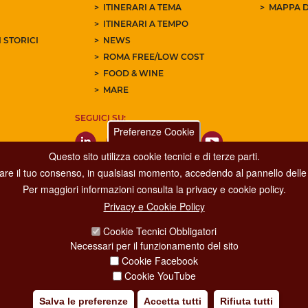
ITINERARI A TEMA
MAPPA D
ITINERARI A TEMPO
 STORICI
NEWS
ROMA FREE/LOW COST
FOOD & WINE
MARE
SEGUICI SU:
Preferenze Cookie
Questo sito utilizza cookie tecnici e di terze parti.
care il tuo consenso, in qualsiasi momento, accedendo al pannello delle 
Per maggiori informazioni consulta la privacy e cookie policy.
Privacy e Cookie Policy
Dipartimento Grandi Eventi, Sport, Turismo e Moda.
Cookie Tecnici Obbligatori
Via di San Basilio, 51
Necessari per il funzionamento del sito
00187 Roma
Cookie Facebook
Cookie YouTube
Salva le preferenze
Accetta tutti
Rifiuta tutti
IA POLICY
CREDITS
COPYRIGHT