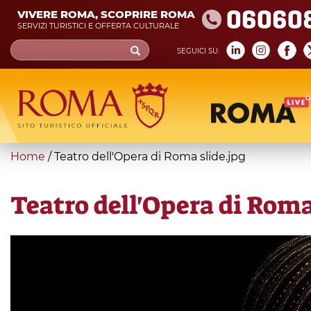
Skip
06060
VIVERE ROMA, SCOPRIRE ROMA
to
SERVIZI TURISTICI E OFFERTA CULTURALE
main
Search
SEGUICI SU:
content
form
Cerca
You
Home
/
Teatro dell'Opera di Roma slide.jpg
are
here
Teatro dell'Opera di Roma