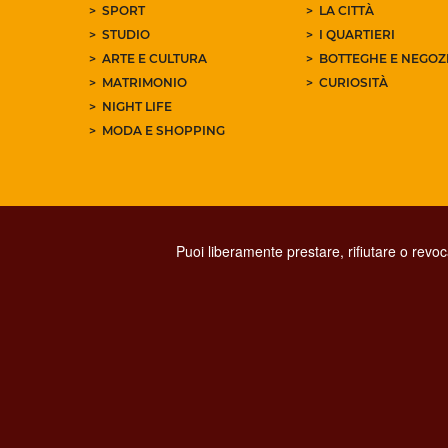
SPORT
LA CITTÀ
STUDIO
I QUARTIERI
ARTE E CULTURA
BOTTEGHE E NEGOZI
MATRIMONIO
CURIOSITÀ
NIGHT LIFE
MODA E SHOPPING
Puoi liberamente prestare, rifiutare o revo
PRIVACY
SOCIAL MED