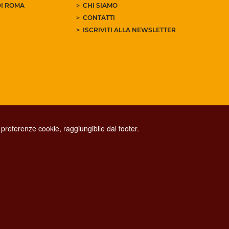
I ROMA
CHI SIAMO
CONTATTI
ISCRIVITI ALLA NEWSLETTER
preferenze cookie, raggiungibile dal footer.
CONTACT CENTER TEL. 06 06 08
CONTATTA LA REDAZIONE
ESCLUSIONE DI RESPONSABILITÀ