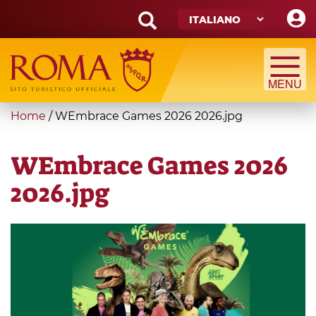
Skip
to
main
Search
content
form
Cerca
You
Home
/
WEmbrace Games 2026 2026.jpg
are
here
WEmbrace Games 2026
2026.jpg