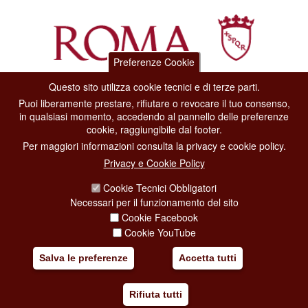
Preferenze Cookie
Questo sito utilizza cookie tecnici e di terze parti.
Dipartimento Grandi Eventi, Sport, Turismo e Moda.
Puoi liberamente prestare, rifiutare o revocare il tuo consenso,
Via di San Basilio, 51
in qualsiasi momento, accedendo al pannello delle preferenze
00187 Roma
cookie, raggiungibile dal footer.
Per maggiori informazioni consulta la privacy e cookie policy.
CONTACT CENTER TEL. 06 06 08
Privacy e Cookie Policy
CONTATTA LA REDAZIONE
Cookie Tecnici Obbligatori
Necessari per il funzionamento del sito
Cookie Facebook
PRIVACY
Cookie YouTube
SOCIAL MEDIA POLICY
Salva le preferenze
Accetta tutti
CREDITS
Rifiuta tutti
COPYRIGHT