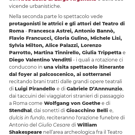
vicende urbanistiche.
Nella seconda parte lo spettacolo
vede
protagonisti le
attrici e gli attori del Teatro di
Roma
-
Francesca Astrei, Antonio Bannò,
Flavio Francucci, Gloria Gulino, Michele Lisi,
Sylvia Milton, Alice Palazzi, Lorenzo
Parrotto, Martina Tinnirello, Giulia Trippetta
e
Diego Valentino Venditti
- i quali a rotazione ci
conducono in
una visita spettacolo itinerante
dal foyer al palcoscenico, ai sotterranei
recitando brani tratti dalle grandi opere teatrali
di
Luigi Pirandello
e di
Gabriele D’Annnunzio
,
dai taccuini dei viaggiatori stranieri di passaggio
a Roma come
Wolfgang von Goethe
e di
Stendhal
, dai sonetti di
Gioacchino Belli
e,
dulcis in fundo
, reciteranno l'orazione funebre di
Antonio del
Giulio Cesare
di
William
Shakespeare
nell’area archeologica fra il Teatro