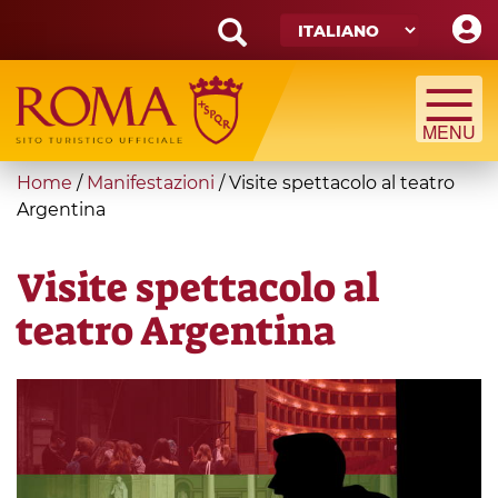
Skip
to
main
Search
content
form
Cerca
You
Home
/
Manifestazioni
/
Visite spettacolo al teatro
are
Argentina
here
Visite spettacolo al
teatro Argentina