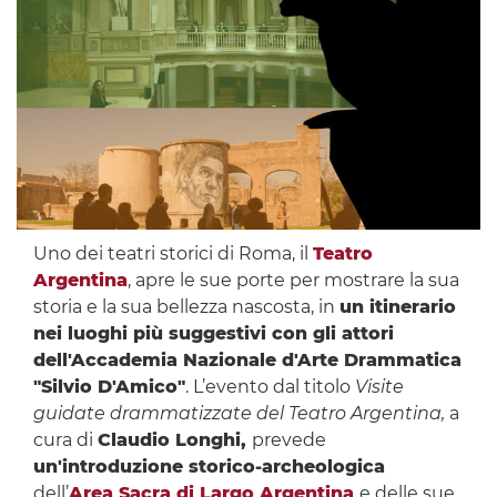
Uno dei teatri storici di Roma, il
Teatro
Argentina
, apre le sue porte per mostrare la sua
storia e la sua bellezza nascosta, in
un itinerario
nei luoghi più suggestivi con gli attori
dell'Accademia Nazionale d'Arte Drammatica
"Silvio D'Amico"
. L’evento dal titolo
Visite
guidate drammatizzate del Teatro Argentina
,
a
cura di
Claudio Longhi,
prevede
un'introduzione storico-archeologica
dell’
Area Sacra di Largo Argentina
e delle sue