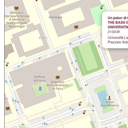
Un poker di
THE BASS GA
UNIVERSIT
21/02/26
Università L
Piazzale Ald