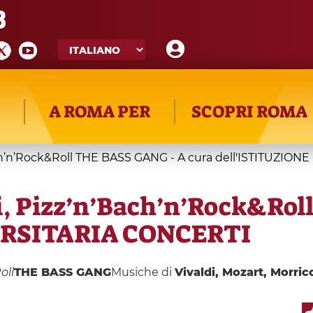
8
A ROMA PER
SCOPRI ROMA
ach’n’Rock&Roll THE BASS GANG - A cura dell'ISTITUZI
i, Pizz’n’Bach’n’Rock&Rol
ERSITARIA CONCERTI
oll
THE BASS GANG
Musiche di
Vivaldi, Mozart, Morric