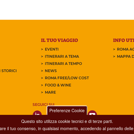
IL TUO VIAGGIO
INFO UTI
EVENTI
ROMA AC
ITINERARI A TEMA
MAPPA D
ITINERARI A TEMPO
 STORICI
NEWS
ROMA FREE/LOW COST
FOOD & WINE
MARE
SEGUICI SU:
Preferenze Cookie
Questo sito utilizza cookie tecnici e di terze parti.
care il tuo consenso, in qualsiasi momento, accedendo al pannello delle 