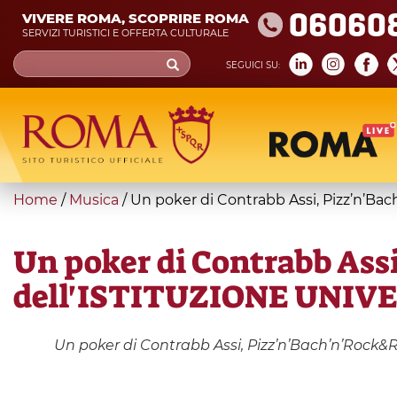
Skip
06060
VIVERE ROMA, SCOPRIRE ROMA
to
SERVIZI TURISTICI E OFFERTA CULTURALE
main
Search
SEGUICI SU:
content
form
Cerca
You
Home
/
Musica
/
Un poker di Contrabb Assi, Pizz’n’B
are
here
Un poker di Contrabb Ass
dell'ISTITUZIONE UNIV
Un poker di Contrabb Assi, Pizz’n’Bach’n’Rock&R