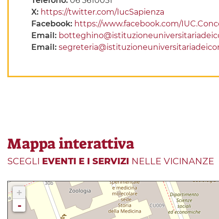
Telefono:
06 3610051
X:
https://twitter.com/IucSapienza
Facebook:
https://www.facebook.com/IUC.Concer
Email:
botteghino@istituzioneuniversitariadeico
Email:
segreteria@istituzioneuniversitariadeicon
Mappa interattiva
SCEGLI
EVENTI E I SERVIZI
NELLE VICINANZE
+
-