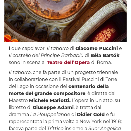
I due capolavori
Il tabarro
di
Giacomo Puccini
e
Il castello del Principe Barbablù
di
Béla Bartók
sono in scena al
Teatro dell’Opera
di Roma.
Il tabarro
, che fa parte di un progetto triennale
in collaborazione con il Festival Puccini di Torre
del Lago in occasione del
centenario della
morte del grande compositore
, è diretta dal
Maestro
Michele Mariotti.
L’opera in un atto, su
libretto di
Giuseppe Adami
, è tratta dal
dramma
La Houppelande
di
Didier Gold
e fu
rappresentata la prima volta a New York nel 1918;
faceva parte del
Trittico
insieme a
Suor Angelica