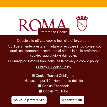
Preferenze Cookie
Questo sito utilizza cookie tecnici e di terze parti.
Dipartimento Grandi Eventi, Sport, Turismo e Moda.
Puoi liberamente prestare, rifiutare o revocare il tuo consenso,
Via di San Basilio, 51
in qualsiasi momento, accedendo al pannello delle preferenze
00187 Roma
cookie, raggiungibile dal footer.
Per maggiori informazioni consulta la privacy e cookie policy.
CONTACT CENTER TEL. 06 06 08
Privacy e Cookie Policy
CONTATTA LA REDAZIONE
Cookie Tecnici Obbligatori
Necessari per il funzionamento del sito
Cookie Facebook
PRIVACY
Cookie YouTube
SOCIAL MEDIA POLICY
Salva le preferenze
Accetta tutti
CREDITS