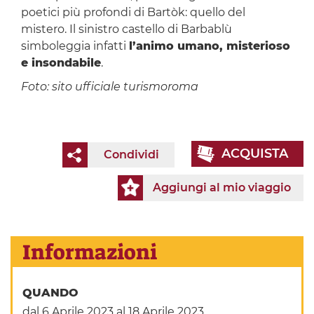
poetici più profondi di Bartòk: quello del
mistero. Il sinistro castello di Barbablù
simboleggia infatti
l’animo umano, misterioso
e insondabile
.
Foto: sito ufficiale turismoroma
ACQUISTA
Condividi
Aggiungi al mio viaggio
Informazioni
QUANDO
dal 6 Aprile 2023
al 18 Aprile 2023