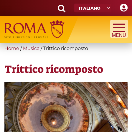
Skip
to
main
Search
content
form
Cerca
You
Home
/
Musica
/
Trittico ricomposto
are
here
Trittico ricomposto