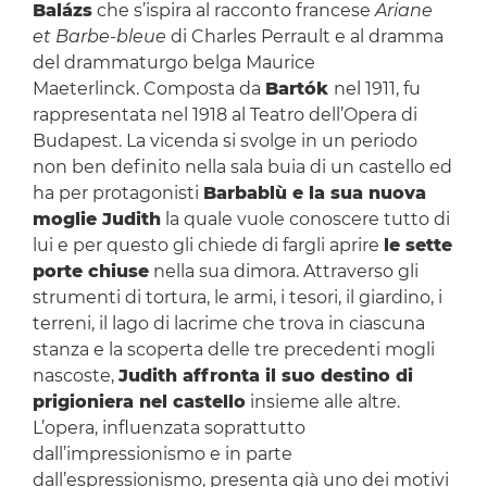
Balázs
che s’ispira al racconto francese
Ariane
et Barbe-bleue
di Charles Perrault e al dramma
del drammaturgo belga Maurice
Maeterlinck. Composta da
Bartók
nel 1911, fu
rappresentata nel 1918 al Teatro dell’Opera di
Budapest. La vicenda si svolge in un periodo
non ben definito nella sala buia di un castello ed
ha per protagonisti
Barbablù e la sua nuova
moglie Judith
la quale vuole conoscere tutto di
lui e per questo gli chiede di fargli aprire
le sette
porte chiuse
nella sua dimora. Attraverso gli
strumenti di tortura, le armi, i tesori, il giardino, i
terreni, il lago di lacrime che trova in ciascuna
stanza e la scoperta delle tre precedenti mogli
nascoste,
Judith affronta il suo destino di
prigioniera nel castello
insieme alle altre.
L’opera, influenzata soprattutto
dall’impressionismo e in parte
dall’espressionismo, presenta già uno dei motivi