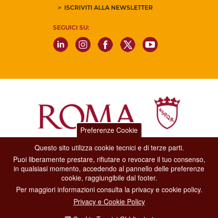
ISCRIVITI ALLA NEWSLETTER
SEGUICI SU:
Preferenze Cookie
Questo sito utilizza cookie tecnici e di terze parti.
Dipartimento Grandi Eventi, Sport, Turismo e Moda.
Puoi liberamente prestare, rifiutare o revocare il tuo consenso,
Via di San Basilio, 51
in qualsiasi momento, accedendo al pannello delle preferenze
00187 Roma
cookie, raggiungibile dal footer.
Per maggiori informazioni consulta la privacy e cookie policy.
CONTACT CENTER TEL. 06 06 08
Privacy e Cookie Policy
CONTATTA LA REDAZIONE