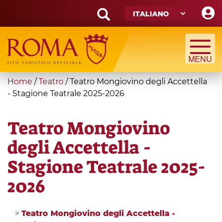
Skip
to
main
Search
content
form
Cerca
You
Home
/
Teatro
/
Teatro Mongiovino degli Accettella
are
- Stagione Teatrale 2025-2026
here
Teatro Mongiovino
degli Accettella -
Stagione Teatrale 2025-
2026
>
Teatro Mongiovino degli Accettella -