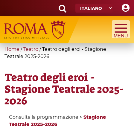
Skip
to
main
Search
content
form
Cerca
You
Home
/
Teatro
/
Teatro degli eroi - Stagione
are
Teatrale 2025-2026
here
Teatro degli eroi -
Stagione Teatrale 2025-
2026
Consulta la programmazione >
Stagione
Teatrale 2025-2026