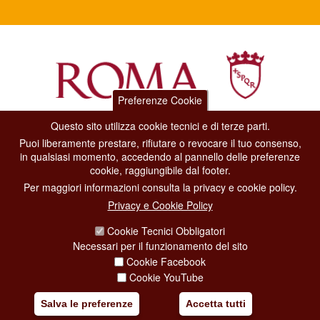
Preferenze Cookie
Questo sito utilizza cookie tecnici e di terze parti.
Dipartimento Grandi Eventi, Sport, Turismo e Moda.
Puoi liberamente prestare, rifiutare o revocare il tuo consenso,
Via di San Basilio, 51
in qualsiasi momento, accedendo al pannello delle preferenze
00187 Roma
cookie, raggiungibile dal footer.
Per maggiori informazioni consulta la privacy e cookie policy.
CONTACT CENTER TEL. 06 06 08
Privacy e Cookie Policy
CONTATTA LA REDAZIONE
Cookie Tecnici Obbligatori
Necessari per il funzionamento del sito
Cookie Facebook
PRIVACY
Cookie YouTube
SOCIAL MEDIA POLICY
Salva le preferenze
Accetta tutti
CREDITS