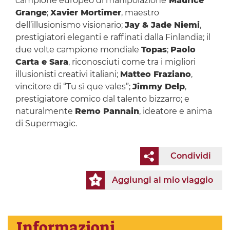
campione europeo di manipolazione
Maurice
Grange
;
Xavier Mortimer
, maestro
dell’illusionismo visionario;
Jay & Jade Niemi
,
prestigiatori eleganti e raffinati dalla Finlandia; il
due volte campione mondiale
Topas
;
Paolo
Carta e Sara
, riconosciuti come tra i migliori
illusionisti creativi italiani;
Matteo Fraziano
,
vincitore di “Tu sì que vales”;
Jimmy Delp
,
prestigiatore comico dal talento bizzarro; e
naturalmente
Remo Pannain
, ideatore e anima
di Supermagic.
Condividi
Aggiungi al mio viaggio
Informazioni