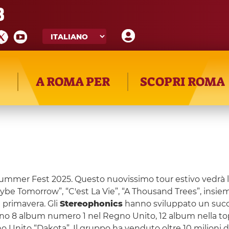
8
A ROMA PER
SCOPRI ROMA
ummer Fest 2025. Questo nuovissimo tour estivo vedrà la 
Maybe Tomorrow”, “C'est La Vie”, “A Thousand Trees”, insi
 primavera. Gli
Stereophonics
hanno sviluppato un succ
ono 8 album numero 1 nel Regno Unito, 12 album nella top 
 Unito “Dakota”. Il gruppo ha venduto oltre 10 milioni di 