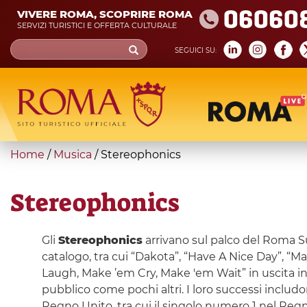
Skip
06060
VIVERE ROMA, SCOPRIRE ROMA
to
SERVIZI TURISTICI E OFFERTA CULTURALE
main
Search
SEGUICI SU:
content
form
Cerca
You
Home
/
Musica
/
Stereophonics
are
here
Stereophonics
Gli
Stereophonics
arrivano sul palco del Roma S
catalogo, tra cui “Dakota”, “Have A Nice Day”, “
Laugh, Make ’em Cry, Make 'em Wait” in uscita in
pubblico come pochi altri. I loro successi includ
Regno Unito, tra cui il singolo numero 1 nel Regno