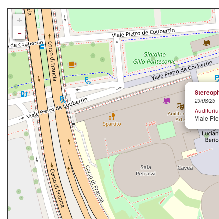
+
-
Stereop
29/08/25
Auditori
Viale Pie