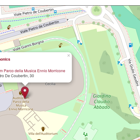
×
honics
um Parco della Musica Ennio Morricone
tro De Coubertin, 30