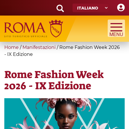
Skip
to
main
Search
content
form
Cerca
You
Home
/
Manifestazioni
/
Rome Fashion Week 2026
are
- IX Edizione
here
Rome Fashion Week
2026 - IX Edizione