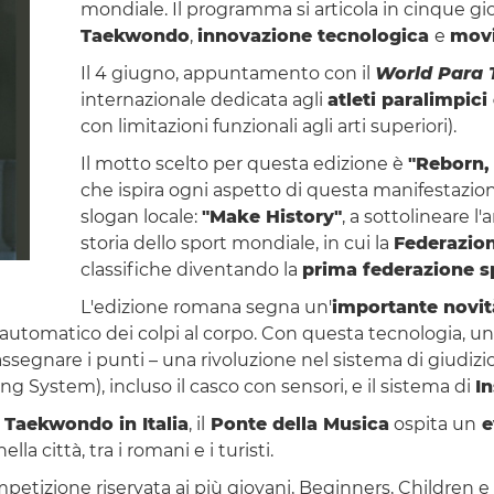
mondiale. Il programma si articola in cinque g
Taekwondo
,
innovazione tecnologica
e
movi
Il 4 giugno, appuntamento con il
World Para 
internazionale dedicata agli
atleti paralimpici
con limitazioni funzionali agli arti superiori).
Il motto scelto per questa edizione è
"Reborn,
che ispira ogni aspetto di questa manifestazi
slogan locale:
"Make History"
, a sottolineare l
storia dello sport mondiale, in cui la
Federazio
classifiche diventando la
prima federazione sp
L'edizione romana segna un'
importante novit
automatico dei colpi al corpo. Con questa tecnologia, un
e assegnare i punti – una rivoluzione nel sistema di giudiz
g System), incluso il casco con sensori, e il sistema di
I
 Taekwondo in Italia
, il
Ponte della Musica
ospita un
e
a città, tra i romani e i turisti.
ompetizione riservata ai più giovani, Beginners, Children e 