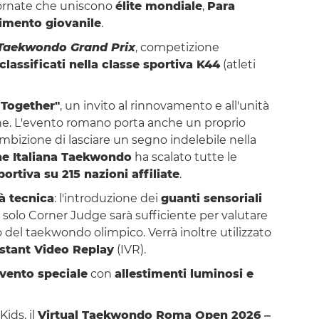
iornate che uniscono
élite mondiale
,
Para
mento giovanile
.
Taekwondo Grand Prix
, competizione
 classificati nella classe sportiva K44
(atleti
 Together"
, un invito al rinnovamento e all'unità
one. L'evento romano porta anche un proprio
'ambizione di lasciare un segno indelebile nella
ne Italiana Taekwondo
ha scalato tutte le
ortiva su 215 nazioni affiliate
.
à tecnica
: l'introduzione dei
guanti sensoriali
 solo Corner Judge sarà sufficiente per valutare
io del taekwondo olimpico. Verrà inoltre utilizzato
nstant Video Replay
(IVR).
vento speciale
con
allestimenti luminosi e
Kids, il
Virtual Taekwondo Roma Open 2026 ‒