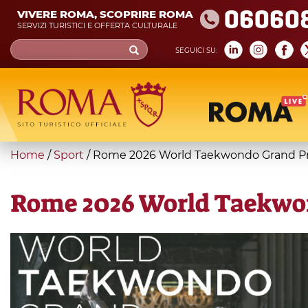
Skip
06060
VIVERE ROMA, SCOPRIRE ROMA
to
SERVIZI TURISTICI E OFFERTA CULTURALE
main
Search
SEGUICI SU:
content
form
Cerca
You
Home
/
Sport
/
Rome 2026 World Taekwondo Grand Pr
are
here
Rome 2026 World Taekwo