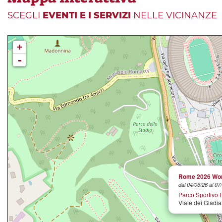
SCEGLI
EVENTI E I SERVIZI
NELLE VICINANZE
+
-
Rome 2026 Wor
dal 04/06/26 al 07
Parco Sportivo F
Viale dei Gladiat