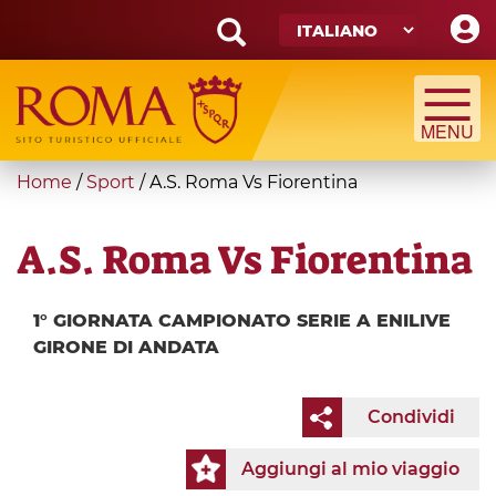
Skip
to
main
Search
content
form
Cerca
You
Home
/
Sport
/
A.S. Roma Vs Fiorentina
are
here
A.S. Roma Vs Fiorentina
1° GIORNATA CAMPIONATO SERIE A ENILIVE
GIRONE DI ANDATA
Condividi
Aggiungi al mio viaggio