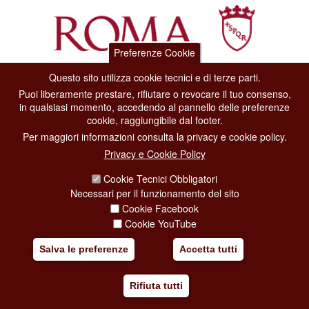
Preferenze Cookie
Questo sito utilizza cookie tecnici e di terze parti.
Dipartimento Grandi Eventi, Sport, Turismo e Moda.
Puoi liberamente prestare, rifiutare o revocare il tuo consenso,
Via di San Basilio, 51
in qualsiasi momento, accedendo al pannello delle preferenze
00187 Roma
cookie, raggiungibile dal footer.
Per maggiori informazioni consulta la privacy e cookie policy.
CONTACT CENTER TEL. 06 06 08
Privacy e Cookie Policy
CONTATTA LA REDAZIONE
Cookie Tecnici Obbligatori
Necessari per il funzionamento del sito
Cookie Facebook
PRIVACY
Cookie YouTube
SOCIAL MEDIA POLICY
Salva le preferenze
Accetta tutti
CREDITS
Rifiuta tutti
COPYRIGHT