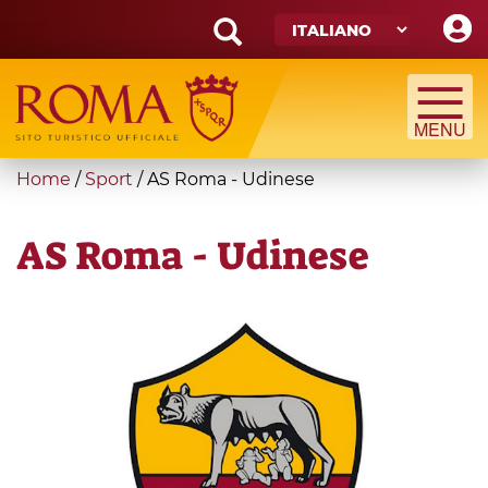
Skip
to
main
Search
content
form
Cerca
You
Home
/
Sport
/
AS Roma - Udinese
are
here
AS Roma - Udinese