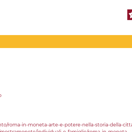
o
to/roma-in-moneta-arte-e-potere-nella-storia-della-citt
t/mostramonete/individuali-e-famiglie/roma-in-moneta