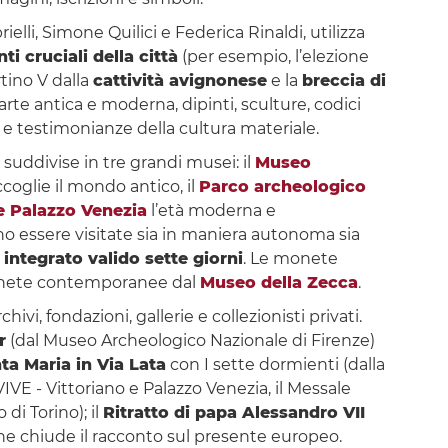
elli, Simone Quilici e Federica Rinaldi, utilizza
i cruciali della città
(per esempio, l’elezione
rtino V dalla
cattività avignonese
e la
breccia di
rte antica e moderna, dipinti, sculture, codici
 e testimonianze della cultura materiale.
e suddivise in tre grandi musei: il
Museo
coglie il mondo antico, il
Parco archeologico
 e Palazzo Venezia
l’età moderna e
o essere visitate sia in maniera autonoma sia
 integrato valido sette giorni
. Le monete
 monete contemporanee dal
Museo della Zecca
.
hivi, fondazioni, gallerie e collezionisti privati.
r
(dal Museo Archeologico Nazionale di Firenze)
ta Maria in Via Lata
con I sette dormienti (dalla
VE - Vittoriano e Palazzo Venezia, il Messale
di Torino); il
Ritratto di papa Alessandro VII
che chiude il racconto sul presente europeo.