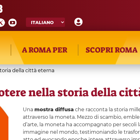
8
A ROMA PER
SCOPRI ROMA
oria della città eterna
ere nella storia della cit
Una
mostra diffusa
che racconta la storia mille
attraverso la moneta. Mezzo di scambio, emble
d’arte, la moneta ha accompagnato per secoli 
immagine nel mondo, testimoniando le trasformazi
atto ed evocando epoche intere attraverso immag