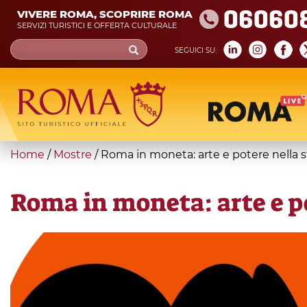
Skip
06060
VIVERE ROMA, SCOPRIRE ROMA
to
SERVIZI TURISTICI E OFFERTA CULTURALE
main
Search
SEGUICI SU:
content
form
Cerca
You
Home
/
Mostre
/
Roma in moneta: arte e potere nella st
are
here
Roma in moneta: arte e pot