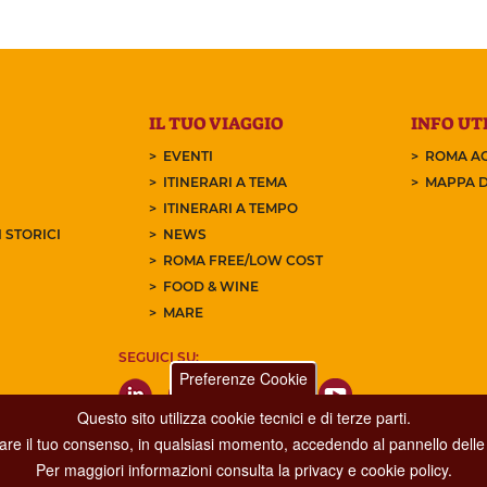
IL TUO VIAGGIO
INFO UTI
EVENTI
ROMA AC
ITINERARI A TEMA
MAPPA D
ITINERARI A TEMPO
 STORICI
NEWS
ROMA FREE/LOW COST
FOOD & WINE
MARE
SEGUICI SU:
Preferenze Cookie
Questo sito utilizza cookie tecnici e di terze parti.
care il tuo consenso, in qualsiasi momento, accedendo al pannello delle 
Per maggiori informazioni consulta la privacy e cookie policy.