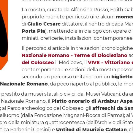
La mostra, curata da Alfonsina Russo, Edith Gabri
proprio le monete per ricostruire alcuni
moment
di
Giulio Cesare
dittatore, il rientro di papa Ma
Porta Pia
), mettendole in dialogo con opere d’a
miniati, oreficerie, installazioni contemporanee
Il percorso si articola in tre sezioni cronologich
Nazionale Romano - Terme di Diocleziano
ac
del Colosseo
il Medioevo, il
VIVE - Vittoriano
contemporanea. Le sezioni della mostra posson
secondo un percorso unitario, con un
biglietto
 Nazionale Romano
, da poco riaperto al pubblico, le
prestito da musei statali o civici, dai Musei Vaticani, da arc
o Nazionale Romano, il
Piatto onorario di Ardabur Aspa
; al Parco archeologico del Colosseo, gli
affreschi da San
Belluomo (dalla Fondazione Magnani-Rocca di Parma); al VI
o della miniatura quattrocentesca (dall’Archivio di Stato 
ntica Barberini Corsini) e
Untiled di Maurizio Cattelan
, 