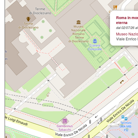
Roma in mone
eterna
dal 02/07/26 a
Museo Nazio
Viale Enrico