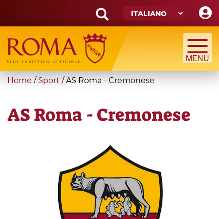
Skip
to
main
Search
content
form
Cerca
You
Home
/
Sport
/
AS Roma - Cremonese
are
here
AS Roma - Cremonese