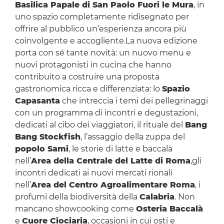
Basilica Papale di San Paolo Fuori le Mura
, in
uno spazio completamente ridisegnato per
offrire al pubblico un’esperienza ancora più
coinvolgente e accogliente.La nuova edizione
porta con sé tante novità: un nuovo menu e
nuovi protagonisti in cucina che hanno
contribuito a costruire una proposta
gastronomica ricca e differenziata: lo
Spazio
Capasanta
che intreccia i temi dei pellegrinaggi
con un programma di incontri e degustazioni,
dedicati al cibo dei viaggiatori, il rituale del
Bang
Bang Stockfish
, l’assaggio della zuppa del
popolo Sami
, le storie di latte e baccalà
nell’
Area della Centrale del Latte di Roma
,gli
incontri dedicati ai nuovi mercati rionali
nell’
Area del Centro Agroalimentare Roma
, i
profumi della biodiversità della
Calabria
. Non
mancano showcooking come
Osteria Baccalà
e
Cuore Ciociaria
, occasioni in cui osti e