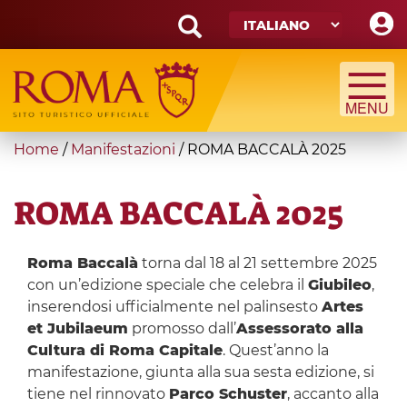
Skip
to
main
Search
content
form
Cerca
You
Home
/
Manifestazioni
/
ROMA BACCALÀ 2025
are
here
ROMA BACCALÀ 2025
Roma Baccalà
torna dal 18 al 21 settembre 2025
con un’edizione speciale che celebra il
Giubileo
,
inserendosi ufficialmente nel palinsesto
Artes
et Jubilaeum
promosso dall’
Assessorato alla
Cultura di Roma Capitale
. Quest’anno la
manifestazione, giunta alla sua sesta edizione, si
tiene nel rinnovato
Parco Schuster
, accanto alla