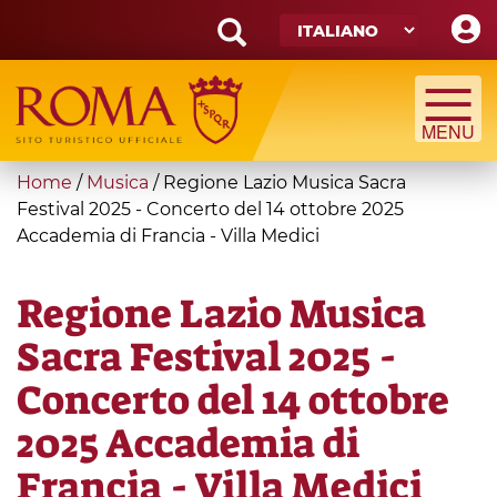
Skip
to
main
Search
content
form
Cerca
You
Home
/
Musica
/
Regione Lazio Musica Sacra
are
Festival 2025 - Concerto del 14 ottobre 2025
Accademia di Francia - Villa Medici
here
Regione Lazio Musica
Sacra Festival 2025 -
Concerto del 14 ottobre
2025 Accademia di
Francia - Villa Medici