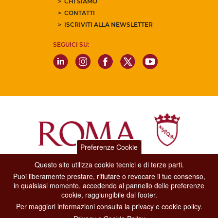
CHI SIAMO
CONTATTI
ISCRIVITI ALLA NEWSLETTER
SEGUICI SU:
Preferenze Cookie
Questo sito utilizza cookie tecnici e di terze parti.
Dipartimento Grandi Eventi, Sport, Turismo e Moda.
Puoi liberamente prestare, rifiutare o revocare il tuo consenso,
Via di San Basilio, 51
in qualsiasi momento, accedendo al pannello delle preferenze
00187 Roma
cookie, raggiungibile dal footer.
Per maggiori informazioni consulta la privacy e cookie policy.
CONTACT CENTER TEL. 06 06 08