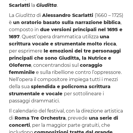
Scarlatti
la
Giuditta
.
La
Giuditta
di
Alessandro Scarlatti
(1660 – 1725)
è
un oratorio basato sulla narrazione biblica
,
composto in
due versioni principali nel 1695 e
1697
. Quest’opera drammatica utilizza
una
scrittura vocale e strumentale
molto ricca
,
per esprimere
le emozioni dei tre personaggi
principali che sono Giuditta, la Nutrice e
Oloferne
, concentrandosi sul
coraggio
femminile
e sulla ribellione contro l’oppressore.
Nell’opera il compositore impiega tutti i mezzi
della sua
splendida e policroma scrittura
strumentale e vocale
per sottolineare i
passaggi drammatici.
Il calendario del festival, con la direzione artistica
di
Roma Tre Orchestra
, prevede
una serie di
concerti
, per la maggior parte gratuiti, che
includono
composizioni tratte dal grande