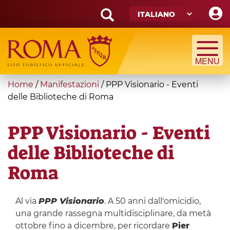
Skip
to
main
Search
content
form
Cerca
You
Home
/
Manifestazioni
/
PPP Visionario - Eventi
are
delle Biblioteche di Roma
here
PPP Visionario - Eventi
delle Biblioteche di
Roma
Al via
PPP Visionario
. A 50 anni dall'omicidio,
una grande rassegna multidisciplinare, da metà
ottobre fino a dicembre, per ricordare
Pier