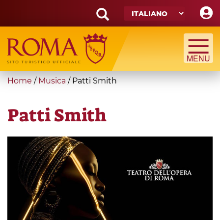
Skip
to
main
Search
content
form
Cerca
You
Home
/
Musica
/
Patti Smith
are
here
Patti Smith