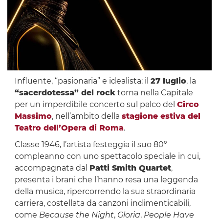
Influente, “pasionaria” e idealista: il
27 luglio
, la
“sacerdotessa” del rock
torna nella Capitale
per un imperdibile concerto sul palco del
Circo
Massimo
, nell’ambito della
stagione estiva del
Teatro dell’Opera di Roma
.
Classe 1946, l’artista festeggia il suo 80°
compleanno con uno spettacolo speciale in cui,
accompagnata dal
Patti Smith Quartet
,
presenta i brani che l’hanno resa una leggenda
della musica, ripercorrendo la sua straordinaria
carriera, costellata da canzoni indimenticabili,
come
Because the Night
,
Gloria
,
People Have