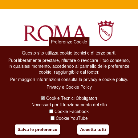
Preferenze Cookie
Questo sito utilizza cookie tecnici e di terze parti.
Dipartimento Grandi Eventi, Sport, Turismo e Moda.
Puoi liberamente prestare, rifiutare o revocare il tuo consenso,
Via di San Basilio, 51
in qualsiasi momento, accedendo al pannello delle preferenze
00187 Roma
cookie, raggiungibile dal footer.
Per maggiori informazioni consulta la privacy e cookie policy.
CONTACT CENTER TEL. 06 06 08
Privacy e Cookie Policy
CONTATTA LA REDAZIONE
Cookie Tecnici Obbligatori
Necessari per il funzionamento del sito
Cookie Facebook
PRIVACY
Cookie YouTube
SOCIAL MEDIA POLICY
Salva le preferenze
Accetta tutti
CREDITS