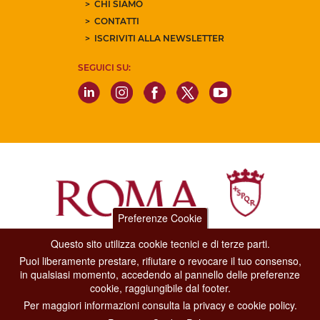
CHI SIAMO
CONTATTI
ISCRIVITI ALLA NEWSLETTER
SEGUICI SU:
Preferenze Cookie
Questo sito utilizza cookie tecnici e di terze parti.
Dipartimento Grandi Eventi, Sport, Turismo e Moda.
Puoi liberamente prestare, rifiutare o revocare il tuo consenso,
Via di San Basilio, 51
in qualsiasi momento, accedendo al pannello delle preferenze
00187 Roma
cookie, raggiungibile dal footer.
Per maggiori informazioni consulta la privacy e cookie policy.
CONTACT CENTER TEL. 06 06 08