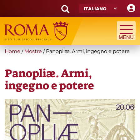
Skip
to
main
Search
content
form
Cerca
You
Home
/
Mostre
/
Panopliæ. Armi, ingegno e potere
are
here
Panopliæ. Armi,
ingegno e potere