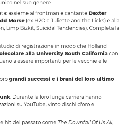
unico nel suo genere.
ovata: assieme al frontman e cantante
Dexter
dd Morse
(ex H2O e Juliette and the Licks) e alla
, Limp Bizkit, Suicidal Tendencies). Completa la
studio di registrazione in modo che Holland
olecolare alla University South California
con
nnuano a essere importanti per le vecchie e le
loro
grandi successi e i brani del loro ultimo
punk
. Durante la loro lunga carriera hanno
zazioni su YouTube, vinto dischi d'oro e
le hit del passato come
The Downfall Of Us All
,