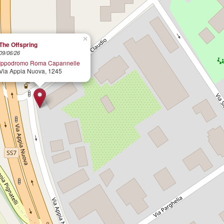
×
The Offspring
09/06/26
Ippodromo Roma Capannelle
Via Appia Nuova, 1245