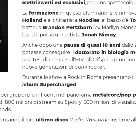
elettrizzanti ed esclusivi
, per uno spettacolo 
La
formazione
in questi ultimi anni si è rinn
Holland
e al chitarrista
Noodles
, al basso c’è
To
batteria
Brandon Pertzborn
(ex Marilyn Manson
band il polistrumentista
Jonah Nimoy
.
Anche dopo una
pausa di quasi 10 anni
dallo 
potesse conseguire il
dottorato in biologia m
una tesi di ricerca sull'HIV, gli Offspring conti
nuove generazioni di punk rocker.
Durante lo show a Rock in Roma presentano i 
album Supercharged
.
dei gruppi più influenti nel panorama
metalcore/pop 
i 800 milioni di stream su Spotify, 500 milioni di visualiz
mondo.
sentando il loro
ultimo disco
You
’
re Welcome
insieme al