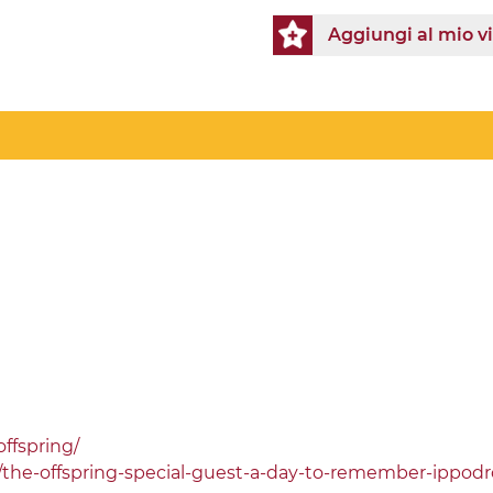
Aggiungi al mio v
ffspring/
t/the-offspring-special-guest-a-day-to-remember-ippod