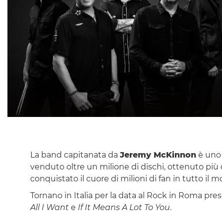
La band capitanata da
Jeremy McKinnon
è uno 
venduto oltre un milione di dischi, ottenuto più d
conquistato il cuore di milioni di fan in tutto il 
Tornano in Italia per la data al Rock in Roma pre
All I Want
e
If It Means A Lot To You
.