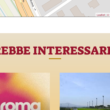
Leaflet
|
© 
REBBE INTERESSAR