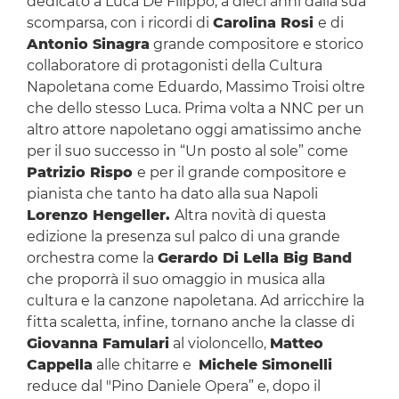
dedicato a Luca De Filippo, a dieci anni dalla sua
scomparsa, con i ricordi di
Carolina Rosi
e di
Antonio Sinagra
grande compositore e storico
collaboratore di protagonisti della Cultura
Napoletana come Eduardo, Massimo Troisi oltre
che dello stesso Luca. Prima volta a NNC per un
altro attore napoletano oggi amatissimo anche
per il suo successo in “Un posto al sole” come
Patrizio Rispo
e per il grande compositore e
pianista che tanto ha dato alla sua Napoli
Lorenzo Hengeller.
Altra novità di questa
edizione la presenza sul palco di una grande
orchestra come la
Gerardo Di Lella Big Band
che proporrà il suo omaggio in musica alla
cultura e la canzone napoletana. Ad arricchire la
fitta scaletta, infine, tornano anche la classe di
Giovanna Famulari
al violoncello,
Matteo
Cappella
alle chitarre e
Michele Simonelli
reduce dal "Pino Daniele Opera” e, dopo il