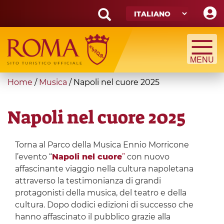
Skip
to
main
Search
content
form
Cerca
You
Home
/
Musica
/
Napoli nel cuore 2025
are
here
Napoli nel cuore 2025
Torna al Parco della Musica Ennio Morricone
l’evento “
Napoli nel cuore
”
con nuovo
affascinante viaggio nella cultura napoletana
attraverso la testimonianza di grandi
protagonisti della musica, del teatro e della
cultura. Dopo dodici edizioni di successo che
hanno affascinato il pubblico grazie alla