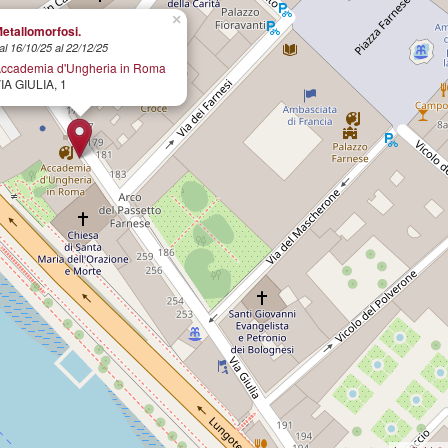
×
etallomorfosi.
al 16/10/25 al 22/12/25
ccademia d'Ungheria in Roma
IA GIULIA, 1