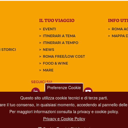
IL TUO VIAGGIO
INFO UTI
EVENTI
ROMA AC
ITINERARI A TEMA
MAPPA D
ITINERARI A TEMPO
 STORICI
NEWS
ROMA FREE/LOW COST
FOOD & WINE
MARE
SEGUICI SU:
Preferenze Cookie
Questo sito utilizza cookie tecnici e di terze parti.
care il tuo consenso, in qualsiasi momento, accedendo al pannello delle 
Per maggiori informazioni consulta la privacy e cookie policy.
Privacy e Cookie Policy
Dipartimento Grandi Eventi, Sport, Turismo e Moda.