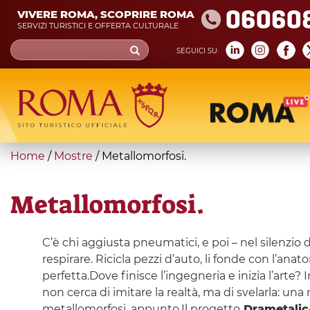
Skip
06060
VIVERE ROMA, SCOPRIRE ROMA
to
SERVIZI TURISTICI E OFFERTA CULTURALE
main
Search
SEGUICI SU:
content
form
Cerca
You
Home
/
Mostre
/
Metallomorfosi.
are
here
Metallomorfosi.
C’è chi aggiusta pneumatici, e poi – nel silenzio 
respirare. Ricicla pezzi d’auto, li fonde con l’
perfetta.Dove finisce l’ingegneria e inizia l’art
non cerca di imitare la realtà, ma di svelarla: un
metallomorfosi, appunto.Il progetto
Drametalic