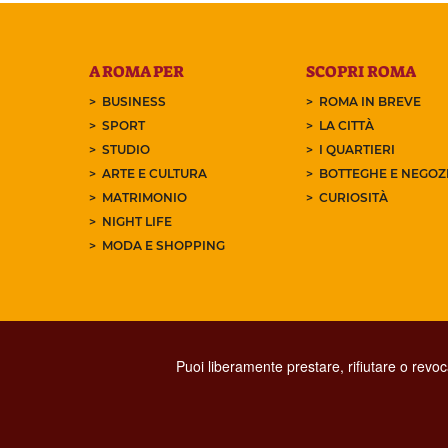
A ROMA PER
SCOPRI ROMA
BUSINESS
ROMA IN BREVE
SPORT
LA CITTÀ
STUDIO
I QUARTIERI
ARTE E CULTURA
BOTTEGHE E NEGOZI
MATRIMONIO
CURIOSITÀ
NIGHT LIFE
MODA E SHOPPING
Puoi liberamente prestare, rifiutare o revo