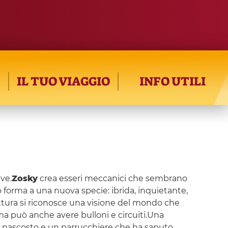
IL TUO VIAGGIO
INFO UTILI
ive.
Zosky
crea esseri meccanici che sembrano
 forma a una nuova specie: ibrida, inquietante,
ruttura si riconosce una visione del mondo che
ima può anche avere bulloni e circuiti.Una
ta nascosto e un parrucchiere che ha saputo