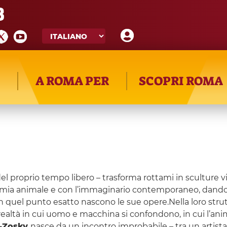
8
A ROMA PER
SCOPRI ROMA
del proprio tempo libero – trasforma rottami in sculture v
anatomia animale e con l’immaginario contemporaneo, dando
e? In quel punto esatto nascono le sue opere.Nella loro st
a realtà in cui uomo e macchina si confondono, in cui l’an
-Zosky
nasce da un incontro improbabile – tra un artis