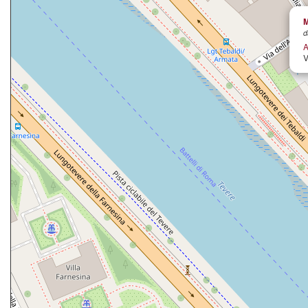
M
d
A
V