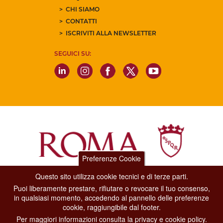
CHI SIAMO
CONTATTI
ISCRIVITI ALLA NEWSLETTER
SEGUICI SU:
Preferenze Cookie
Questo sito utilizza cookie tecnici e di terze parti.
Dipartimento Grandi Eventi, Sport, Turismo e Moda.
Puoi liberamente prestare, rifiutare o revocare il tuo consenso,
Via di San Basilio, 51
in qualsiasi momento, accedendo al pannello delle preferenze
00187 Roma
cookie, raggiungibile dal footer.
Per maggiori informazioni consulta la privacy e cookie policy.