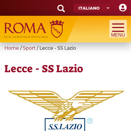
Skip
to
main
Search
content
form
Cerca
You
Home
/
Sport
/
Lecce - SS Lazio
are
here
Lecce - SS Lazio