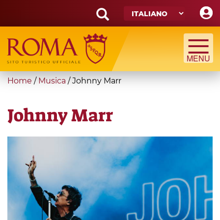
Skip
to
main
Search
content
form
Cerca
You
Home
/
Musica
/
Johnny Marr
are
here
Johnny Marr