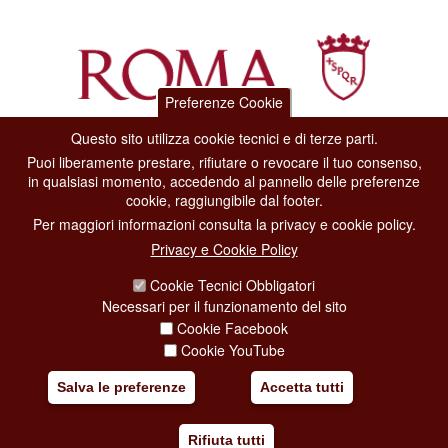
Preferenze Cookie
Questo sito utilizza cookie tecnici e di terze parti.
Dipartimento Grandi Eventi, Sport, Turismo e Moda.
Puoi liberamente prestare, rifiutare o revocare il tuo consenso,
Via di San Basilio, 51
in qualsiasi momento, accedendo al pannello delle preferenze
00187 Roma
cookie, raggiungibile dal footer.
Per maggiori informazioni consulta la privacy e cookie policy.
CONTACT CENTER TEL. 06 06 08
Privacy e Cookie Policy
CONTATTA LA REDAZIONE
Cookie Tecnici Obbligatori
Necessari per il funzionamento del sito
Cookie Facebook
PRIVACY
Cookie YouTube
SOCIAL MEDIA POLICY
Salva le preferenze
Accetta tutti
CREDITS
Rifiuta tutti
COPYRIGHT