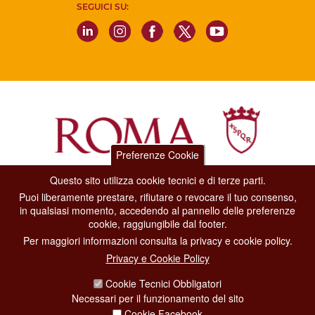
SEGUICI SU:
Preferenze Cookie
Questo sito utilizza cookie tecnici e di terze parti.
Dipartimento Grandi Eventi, Sport, Turismo e Moda.
Puoi liberamente prestare, rifiutare o revocare il tuo consenso,
Via di San Basilio, 51
in qualsiasi momento, accedendo al pannello delle preferenze
00187 Roma
cookie, raggiungibile dal footer.
Per maggiori informazioni consulta la privacy e cookie policy.
CONTACT CENTER TEL. 06 06 08
Privacy e Cookie Policy
CONTATTA LA REDAZIONE
Cookie Tecnici Obbligatori
Necessari per il funzionamento del sito
Cookie Facebook