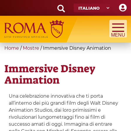
Skip
to
main
Search
content
form
Cerca
You
Home
/
Mostre
/
Immersive Disney Animation
are
here
Immersive Disney
Animation
Una celebrazione innovativa che ti porta
all’interno dei più grandi film degli Walt Disney
Animation Studios, dai loro primissimi e
rivoluzionari lungometraggi fino ai film di
successo amati di oggi. Immagina di entrare