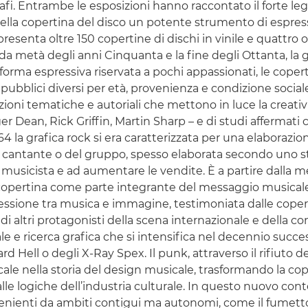
grafi. Entrambe le esposizioni hanno raccontato il forte 
ella copertina del disco un potente strumento di espress
 presenta oltre 150 copertine di dischi in vinile e quattro
da metà degli anni Cinquanta e la fine degli Ottanta, la
 forma espressiva riservata a pochi appassionati, le cope
bblici diversi per età, provenienza e condizione sociale.
zioni tematiche e autoriali che mettono in luce la creativi
r Dean, Rick Griffin, Martin Sharp – e di studi affermati
964 la grafica rock si era caratterizzata per una elaborazi
el cantante o del gruppo, spesso elaborata secondo uno 
el musicista e ad aumentare le vendite. È a partire dalla 
a copertina come parte integrante del messaggio musicale 
nessione tra musica e immagine, testimoniata dalle copert
di altri protagonisti della scena internazionale e della c
e ricerca grafica che si intensifica nel decennio succes
ard Hell o degli X-Ray Spex. Il punk, attraverso il rifiuto d
le nella storia del design musicale, trasformando la cope
lle logiche dell’industria culturale. In questo nuovo con
provenienti da ambiti contigui ma autonomi, come il fum