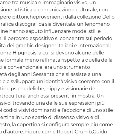
legame tra musica e immaginario visivo, un
ione artistica e comunicazione culturale, con
 opere pittoricheprovenienti dalla collezione Dello
 grafica discografica sia diventata un fenomeno
rtine hanno saputo influenzare mode, stili e
 Il percorso espositivo si concentra sul periodo
tà dei graphic designer italiani e internazionali –
 come Hipgnosis, a cui si devono alcune delle
one formale meno raffinata rispetto a quella della
stile convenzionale, era uno strumento
metà degli anni Sessanta che si assiste a una
e a sviluppare un’identità visiva coerente con il
ine psichedeliche, hippy e visionarie dei
ontrocultura, anch’essi presenti in mostra. Un
sivo, trovando una delle sue espressioni più
ei codici visivi dominanti e l’adozione di uno stile
rtina in uno spazio di dissenso visivo e di
testo, la copertina si configura sempre più come
etto d’autore. Figure come Robert Crumb,Guido