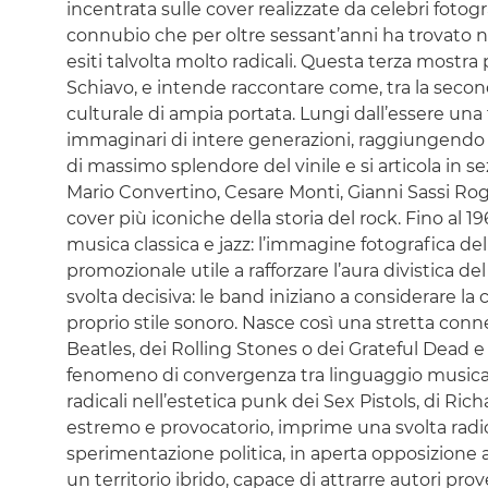
incentrata sulle cover realizzate da celebri foto
connubio che per oltre sessant’anni ha trovato n
esiti talvolta molto radicali. Questa terza mostra
Schiavo, e intende raccontare come, tra la secon
culturale di ampia portata. Lungi dall’essere una
immaginari di intere generazioni, raggiungendo pu
di massimo splendore del vinile e si articola in se
Mario Convertino, Cesare Monti, Gianni Sassi Roge
cover più iconiche della storia del rock. Fino al 1
musica classica e jazz: l’immagine fotografica d
promozionale utile a rafforzare l’aura divistica d
svolta decisiva: le band iniziano a considerare l
proprio stile sonoro. Nasce così una stretta con
Beatles, dei Rolling Stones o dei Grateful Dead e 
fenomeno di convergenza tra linguaggio musicale 
radicali nell’estetica punk dei Sex Pistols, di Rich
estremo e provocatorio, imprime una svolta radica
sperimentazione politica, in aperta opposizione a
un territorio ibrido, capace di attrarre autori 