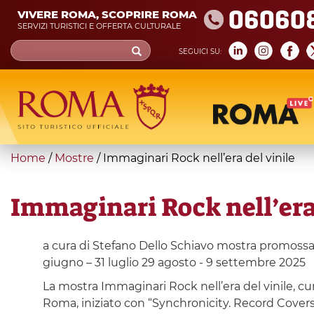
Skip
06060
VIVERE ROMA, SCOPRIRE ROMA
to
SERVIZI TURISTICI E OFFERTA CULTURALE
main
Search
SEGUICI SU:
content
form
Cerca
You
Home
/
Mostre
/
Immaginari Rock nell’era del vinile
are
here
Immaginari Rock nell’era 
a cura di Stefano Dello Schiavo mostra promoss
giugno – 31 luglio 29 agosto - 9 settembre 2025
La mostra Immaginari Rock nell’era del vinile, c
Roma, iniziato con “Synchronicity. Record Covers by 