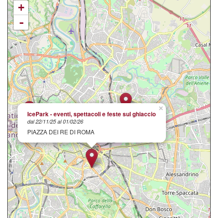
+
-
×
IcePark - eventi, spettacoli e feste sul ghiaccio
dal 22/11/25 al 01/02/26
PIAZZA DEI RE DI ROMA