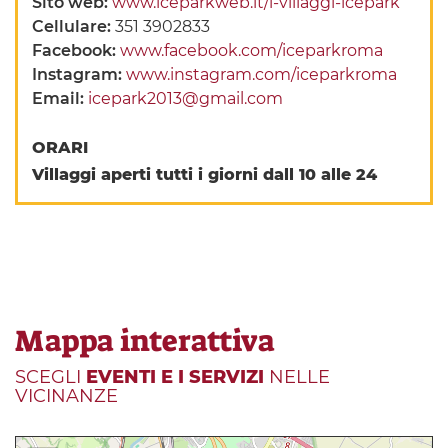
Sito web:
www.iceparkweb.it/i-villaggi-icepark
Cellulare:
351 3902833
Facebook:
www.facebook.com/iceparkroma
Instagram:
www.instagram.com/iceparkroma
Email:
icepark2013@gmail.com
ORARI
Villaggi aperti tutti i giorni dall 10 alle 24
Mappa interattiva
SCEGLI
EVENTI E I SERVIZI
NELLE
VICINANZE