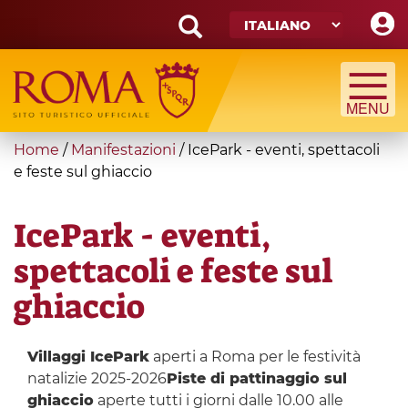
Skip
to
main
Search
content
form
Cerca
You
Home
/
Manifestazioni
/
IcePark - eventi, spettacoli
are
e feste sul ghiaccio
here
IcePark - eventi,
spettacoli e feste sul
ghiaccio
Villaggi IcePark
aperti a Roma per le festività
natalizie 2025-2026
Piste di pattinaggio sul
ghiaccio
aperte tutti i giorni dalle 10.00 alle