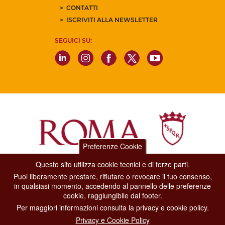
CONTATTI
ISCRIVITI ALLA NEWSLETTER
SEGUICI SU:
Preferenze Cookie
Questo sito utilizza cookie tecnici e di terze parti.
Dipartimento Grandi Eventi, Sport, Turismo e Moda.
Puoi liberamente prestare, rifiutare o revocare il tuo consenso,
Via di San Basilio, 51
in qualsiasi momento, accedendo al pannello delle preferenze
00187 Roma
cookie, raggiungibile dal footer.
Per maggiori informazioni consulta la privacy e cookie policy.
CONTACT CENTER TEL. 06 06 08
Privacy e Cookie Policy