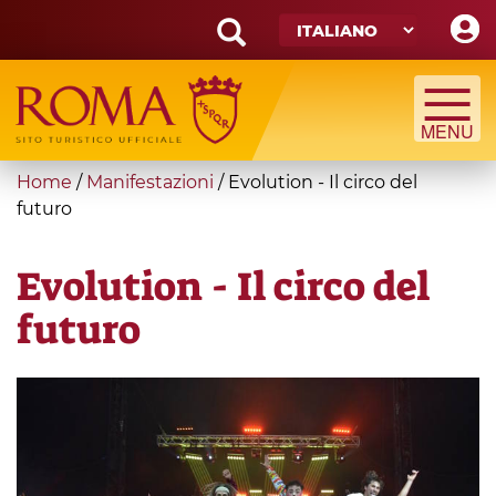
Skip
to
main
Search
content
form
Cerca
You
Home
/
Manifestazioni
/
Evolution - Il circo del
are
futuro
here
Evolution - Il circo del
futuro