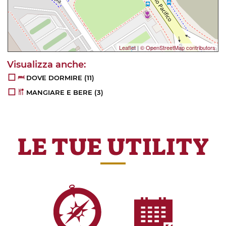
Leaflet
|
© OpenStreetMap contributors
DOVE DORMIRE
(11)
MANGIARE E BERE
(3)
LE TUE UTILITY