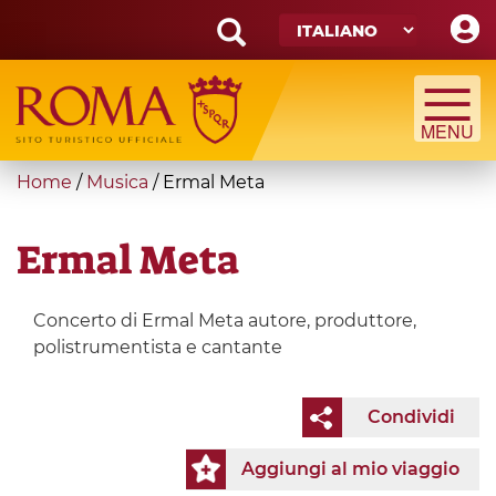
Skip
to
main
Search
content
form
Cerca
You
Home
/
Musica
/
Ermal Meta
are
here
Ermal Meta
Concerto di Ermal Meta autore, produttore,
polistrumentista e cantante
Condividi
Aggiungi al mio viaggio