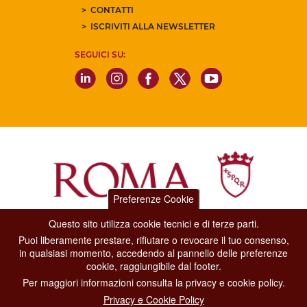
CONTATTI
ISCRIVITI ALLA NEWSLETTER
SEGUICI SU:
Preferenze Cookie
Questo sito utilizza cookie tecnici e di terze parti.
Dipartimento Grandi Eventi, Sport, Turismo e Moda.
Puoi liberamente prestare, rifiutare o revocare il tuo consenso,
Via di San Basilio, 51
in qualsiasi momento, accedendo al pannello delle preferenze
00187 Roma
cookie, raggiungibile dal footer.
Per maggiori informazioni consulta la privacy e cookie policy.
CONTACT CENTER TEL. 06 06 08
Privacy e Cookie Policy