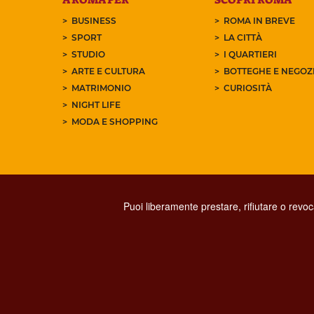
BUSINESS
ROMA IN BREVE
SPORT
LA CITTÀ
STUDIO
I QUARTIERI
ARTE E CULTURA
BOTTEGHE E NEGOZI
MATRIMONIO
CURIOSITÀ
NIGHT LIFE
MODA E SHOPPING
Puoi liberamente prestare, rifiutare o revo