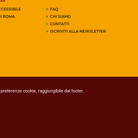
CESSIBILE
FAQ
I ROMA
CHI SIAMO
CONTATTI
ISCRIVITI ALLA NEWSLETTER
preferenze cookie, raggiungibile dal footer.
CONTACT CENTER TEL. 06 06 08
CONTATTA LA REDAZIONE