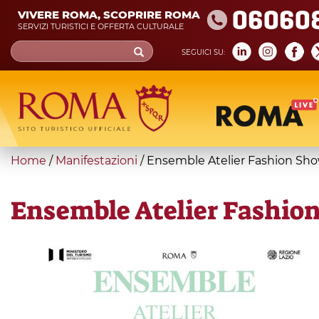
Skip
06060
VIVERE ROMA, SCOPRIRE ROMA
to
SERVIZI TURISTICI E OFFERTA CULTURALE
main
Search
SEGUICI SU:
content
form
Cerca
You
Home
/
Manifestazioni
/
Ensemble Atelier Fashion Sh
are
here
Ensemble Atelier Fashio