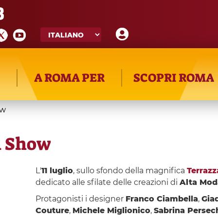
8
A ROMA PER
SCOPRI ROMA
ow
n Show
L'
11 luglio
, sullo sfondo della magnifica
Terrazz
dedicato alle sfilate delle creazioni di
Alta Mod
Protagonisti i designer
Franco Ciambella
,
Gia
Couture
,
Michele Miglionico
,
Sabrina Persec