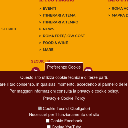
EVENTI
ROMA AC
ITINERARI A TEMA
MAPPA D
ITINERARI A TEMPO
 STORICI
NEWS
ROMA FREE/LOW COST
FOOD & WINE
MARE
SEGUICI SU:
Preferenze Cookie
Questo sito utilizza cookie tecnici e di terze parti.
care il tuo consenso, in qualsiasi momento, accedendo al pannello delle 
Per maggiori informazioni consulta la privacy e cookie policy.
Privacy e Cookie Policy
Dipartimento Grandi Eventi, Sport, Turismo e Moda.
Cookie Tecnici Obbligatori
Via di San Basilio, 51
Necessari per il funzionamento del sito
00187 Roma
Cookie Facebook
Cookie YouTube