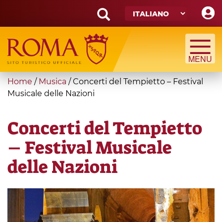
Skip
to
main
Search
content
form
Cerca
You
Home
/
Musica
/
Concerti del Tempietto – Festival
are
Musicale delle Nazioni
here
Concerti del Tempietto
– Festival Musicale
delle Nazioni