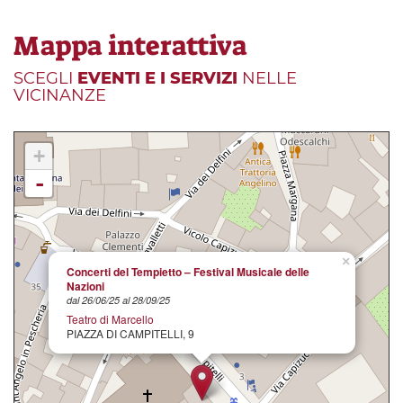
Mappa interattiva
SCEGLI
EVENTI E I SERVIZI
NELLE
VICINANZE
+
-
×
Concerti del Tempietto – Festival Musicale delle
Nazioni
dal 26/06/25 al 28/09/25
Teatro di Marcello
PIAZZA DI CAMPITELLI, 9