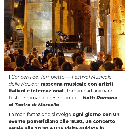
I
Concerti del Tempietto — Festival Musicale
delle Nazioni
,
rassegna musicale con artisti
italiani e internazionali
, tornano ad animare
l'estate romana, presentando le
Notti Romane
al Teatro di Marcello
.
La manifestazione si svolge
ogni giorno con un
evento pomeridiano alle 18.30, un concerto
serale alle 20.30 e una visita guidata in