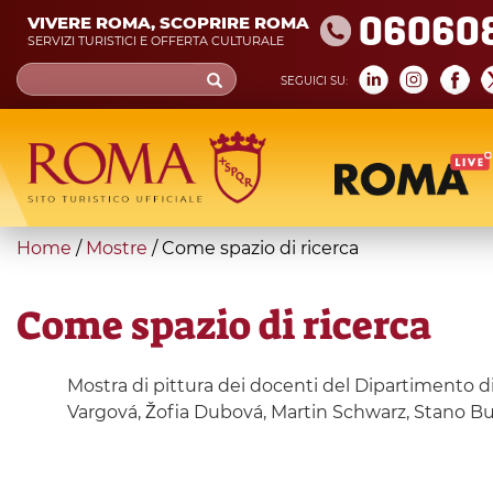
Skip
06060
VIVERE ROMA, SCOPRIRE ROMA
to
SERVIZI TURISTICI E OFFERTA CULTURALE
main
Search
SEGUICI SU:
content
form
Cerca
You
Home
/
Mostre
/
Come spazio di ricerca
are
here
Come spazio di ricerca
Mostra di pittura dei docenti del Dipartimento d
Vargová, Žofia Dubová, Martin Schwarz, Stano B