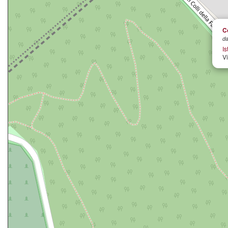
C
da
Is
Vi