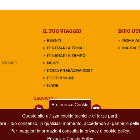
IL TUO VIAGGIO
INFO UTI
EVENTI
ROMA AC
ITINERARI A TEMA
MAPPA D
ITINERARI A TEMPO
 STORICI
NEWS
ROMA FREE/LOW COST
FOOD & WINE
MARE
SEGUICI SU:
Preferenze Cookie
Questo sito utilizza cookie tecnici e di terze parti.
care il tuo consenso, in qualsiasi momento, accedendo al pannello delle 
Per maggiori informazioni consulta la privacy e cookie policy.
Privacy e Cookie Policy