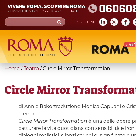
Skip
06060
VIVERE ROMA, SCOPRIRE ROMA
to
SERVIZI TURISTICI E OFFERTA CULTURALE
main
Search
SEGUICI SU:
content
form
Cerca
You
Home
/
Teatro
/
Circle Mirror Transformation
are
here
Circle Mirror Transforma
di Annie Bakertraduzione Monica Capuani e Cristin
Trenta
Circle Mirror Transformation
è una delle opere pi
catturare la vita quotidiana con sensibilità e iron
dialoghi realistici, silenzi carichi di significato 