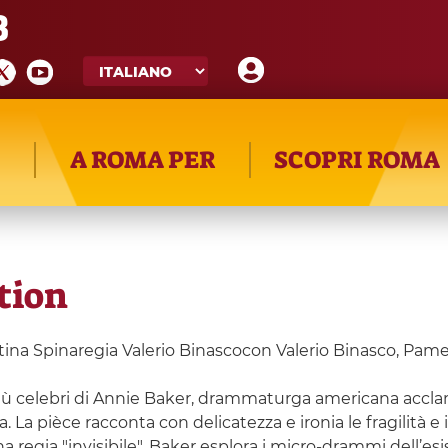
8
A ROMA PER
SCOPRI ROMA
tion
a Spinaregia Valerio Binascocon Valerio Binasco, Pamela V
ù celebri di Annie Baker, drammaturga americana acclamata
ia. La pièce racconta con delicatezza e ironia le fragilità
e una regia "invisibile", Baker esplora i micro-drammi dell’es