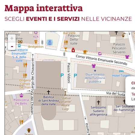
Mappa interattiva
SCEGLI
EVENTI E I SERVIZI
NELLE VICINANZE
+
-
Ci
da
Te
La