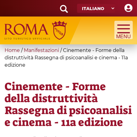
Skip
to
main
Search
content
form
Cerca
You
Home
/
Manifestazioni
/
Cinemente - Forme della
are
distruttività Rassegna di psicoanalisi e cinema - 11a
edizione
here
Cinemente - Forme
della distruttività
Rassegna di psicoanalisi
e cinema - 11a edizione