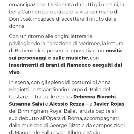
emancipazione. Desiderata da tutti gli uomini, la
bella Carmen perderà però la vita per mano di
Don José, incapace di accettare il rifiuto della
donna.
Con un ritorno alle origini letterarie,
privilegiando la narrazione di Mérimée, la lettura
di Bubeníček si presenta innovativa con
novità
sui personaggi e sulle musiche
, con
inserimenti di brani di flamenco eseguiti dal
vivo
.
In scena, con gli splendidi costumi di Anna
Biagiotti, lo straordinario Corpo di Ballo del
Costanzi ‒ tra cui le étoiles
Rebecca Bianchi
,
Susanna Salvi
e
Alessio Rezza
‒ e
Javier Rojas
del Birmingham Royal Ballet, artista ospite al
suo debutto all’Opera di Roma, accompagnati
dalle musiche di George Bizet e da composizioni
di Manuel de Falla, Isaac Albéniz, Mario