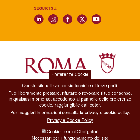
SEGUICI SU:
Preferenze Cookie
Questo sito utilizza cookie tecnici e di terze parti.
Dipartimento Grandi Eventi, Sport, Turismo e Moda.
Puoi liberamente prestare, rifiutare o revocare il tuo consenso,
Via di San Basilio, 51
in qualsiasi momento, accedendo al pannello delle preferenze
00187 Roma
cookie, raggiungibile dal footer.
Per maggiori informazioni consulta la privacy e cookie policy.
CONTACT CENTER TEL. 06 06 08
Privacy e Cookie Policy
CONTATTA LA REDAZIONE
Cookie Tecnici Obbligatori
Necessari per il funzionamento del sito