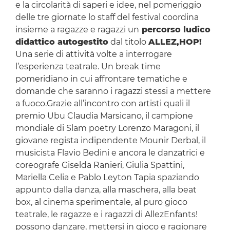
e la circolarità di saperi e idee, nel pomeriggio
delle tre giornate lo staff del festival coordina
insieme a ragazze e ragazzi un
percorso ludico
didattico autogestito
dal titolo
ALLEZ,HOP!
Una serie di attività volte a interrogare
l’esperienza teatrale. Un break time
pomeridiano in cui affrontare tematiche e
domande che saranno i ragazzi stessi a mettere
a fuoco.Grazie all’incontro con artisti quali il
premio Ubu Claudia Marsicano, il campione
mondiale di Slam poetry Lorenzo Maragoni, il
giovane regista indipendente Mounir Derbal, il
musicista Flavio Bedini e ancora le danzatrici e
coreografe Giselda Ranieri, Giulia Spattini,
Mariella Celia e Pablo Leyton Tapia spaziando
appunto dalla danza, alla maschera, alla beat
box, al cinema sperimentale, al puro gioco
teatrale, le ragazze e i ragazzi di AllezEnfants!
possono danzare, mettersi in gioco e ragionare