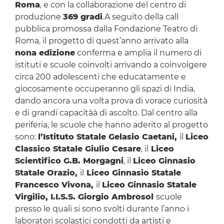
Roma
, e con la collaborazione del centro di
produzione
369 gradi
.A seguito della call
pubblica promossa dalla Fondazione Teatro di
Roma, il progetto di quest’anno arrivato alla
nona edizione
conferma e amplia il numero di
istituti e scuole coinvolti arrivando a coinvolgere
circa 200 adolescenti che educatamente e
giocosamente occuperanno gli spazi di India,
dando ancora una volta prova di vorace curiosità
e di grandi capacitàà di ascolto. Dal centro alla
periferia, le scuole che hanno aderito al progetto
sono:
l’Istituto Statale Gelasio Caetani,
il
Liceo
Classico Statale Giulio Cesare
, il
Liceo
Scientifico G.B. Morgagni
, il
Liceo Ginnasio
Statale Orazio,
il
Liceo Ginnasio Statale
Francesco Vivona,
il
Liceo Ginnasio Statale
Virgilio, I.I.S.S. Giorgio Ambrosol
scuole
presso le quali si sono svolti durante l’anno i
laboratori scolastici condotti da artisti e