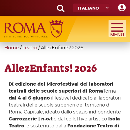
Skip
to
main
Search
content
form
Cerca
You
Home
/
Teatro
/
AllezEnfants! 2026
are
here
AllezEnfants! 2026
IX edizione del Microfestival dei laboratori
teatrali delle scuole superiori di Roma
Torna
dal 4 al 6 giugno
il festival dedicato ai laboratori
teatrali delle scuole superiori del territorio di
Roma Capitale, ideato dallo spazio indipendente
Carrozzerie | n.o.t
e dal collettivo artistico
Isola
Teatro
, e sostenuto dalla
Fondazione
Teatro di