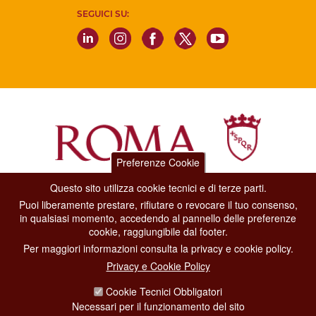
SEGUICI SU:
Preferenze Cookie
Questo sito utilizza cookie tecnici e di terze parti.
Dipartimento Grandi Eventi, Sport, Turismo e Moda.
Puoi liberamente prestare, rifiutare o revocare il tuo consenso,
Via di San Basilio, 51
in qualsiasi momento, accedendo al pannello delle preferenze
00187 Roma
cookie, raggiungibile dal footer.
Per maggiori informazioni consulta la privacy e cookie policy.
CONTACT CENTER TEL. 06 06 08
Privacy e Cookie Policy
CONTATTA LA REDAZIONE
Cookie Tecnici Obbligatori
Necessari per il funzionamento del sito