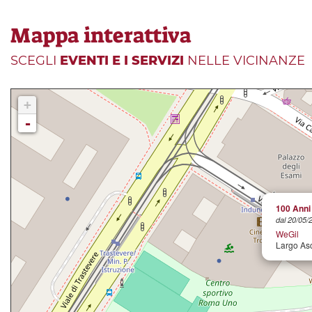
Mappa interattiva
SCEGLI
EVENTI E I SERVIZI
NELLE VICINANZE
+
-
100 Anni 
dal 20/05/
WeGil
Largo Asc