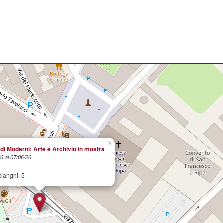
×
di Moderni: Arte e Archivio in mostra
26 al 07/06/26
ianghi, 5