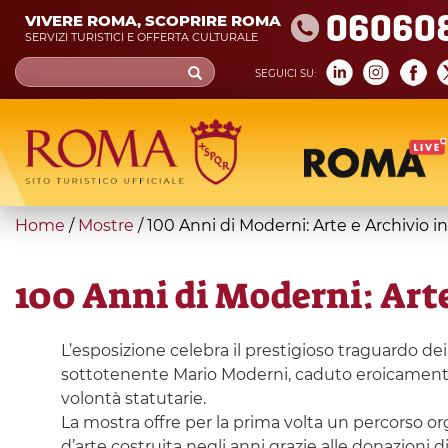
Skip
06060
VIVERE ROMA, SCOPRIRE ROMA
to
SERVIZI TURISTICI E OFFERTA CULTURALE
main
Search
SEGUICI SU:
content
form
Cerca
You
Home
/
Mostre
/
100 Anni di Moderni: Arte e Archivio i
are
here
100 Anni di Moderni: Arte
L’esposizione celebra il prestigioso traguardo dei
sottotenente Mario Moderni, caduto eroicamente
volontà statutarie.
La mostra offre per la prima volta un percorso organ
d’arte costruita negli anni grazie alle donazioni d