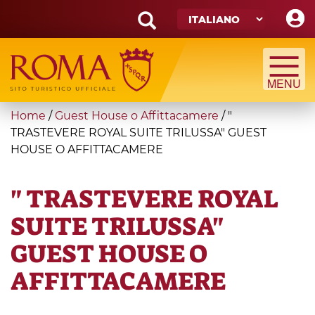
Skip
to
main
Search
content
form
Cerca
You
Home
/
Guest House o Affittacamere
/
"
are
TRASTEVERE ROYAL SUITE TRILUSSA" GUEST
HOUSE O AFFITTACAMERE
here
" TRASTEVERE ROYAL
SUITE TRILUSSA"
GUEST HOUSE O
AFFITTACAMERE