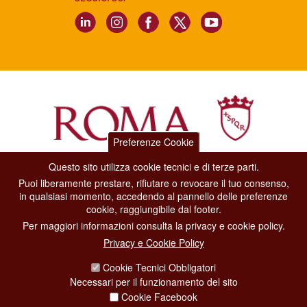
Preferenze Cookie
Questo sito utilizza cookie tecnici e di terze parti.
Dipartimento Grandi Eventi, Sport, Turismo e Moda.
Puoi liberamente prestare, rifiutare o revocare il tuo consenso,
Via di San Basilio, 51
in qualsiasi momento, accedendo al pannello delle preferenze
00187 Roma
cookie, raggiungibile dal footer.
Per maggiori informazioni consulta la privacy e cookie policy.
CONTACT CENTER TEL. 06 06 08
Privacy e Cookie Policy
CONTATTA LA REDAZIONE
Cookie Tecnici Obbligatori
Necessari per il funzionamento del sito
Cookie Facebook
PRIVACY