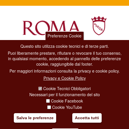
Preferenze Cookie
Questo sito utilizza cookie tecnici e di terze parti.
Dipartimento Grandi Eventi, Sport, Turismo e Moda.
Puoi liberamente prestare, rifiutare o revocare il tuo consenso,
Via di San Basilio, 51
in qualsiasi momento, accedendo al pannello delle preferenze
00187 Roma
cookie, raggiungibile dal footer.
Per maggiori informazioni consulta la privacy e cookie policy.
CONTACT CENTER TEL. 06 06 08
Privacy e Cookie Policy
CONTATTA LA REDAZIONE
Cookie Tecnici Obbligatori
Necessari per il funzionamento del sito
Cookie Facebook
PRIVACY
Cookie YouTube
SOCIAL MEDIA POLICY
Salva le preferenze
Accetta tutti
CREDITS