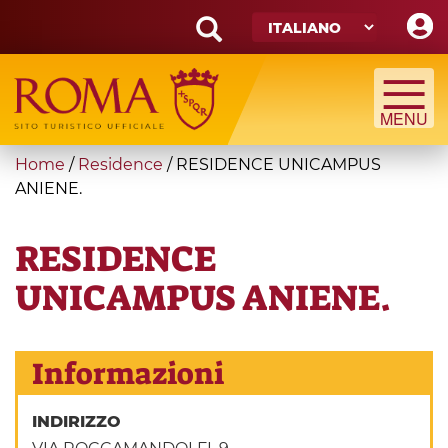
Skip
to
main
Search
content
form
Cerca
You
Home
/
Residence
/
RESIDENCE UNICAMPUS
are
ANIENE.
here
RESIDENCE
UNICAMPUS ANIENE.
Informazioni
INDIRIZZO