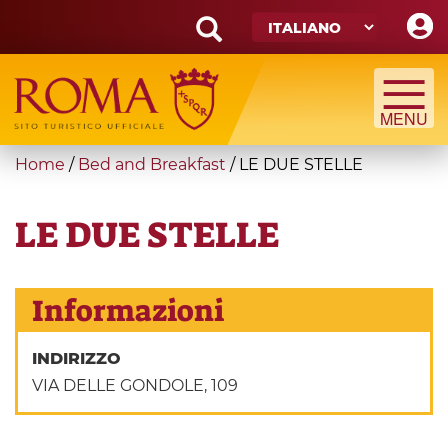
Skip
to
main
Search
content
form
Cerca
You
Home
/
Bed and Breakfast
/
LE DUE STELLE
are
here
LE DUE STELLE
Informazioni
INDIRIZZO
VIA DELLE GONDOLE, 109