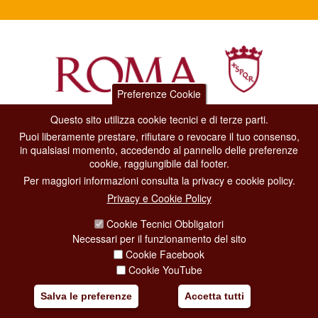
Preferenze Cookie
Questo sito utilizza cookie tecnici e di terze parti.
Dipartimento Grandi Eventi, Sport, Turismo e Moda.
Puoi liberamente prestare, rifiutare o revocare il tuo consenso,
Via di San Basilio, 51
in qualsiasi momento, accedendo al pannello delle preferenze
00187 Roma
cookie, raggiungibile dal footer.
Per maggiori informazioni consulta la privacy e cookie policy.
CONTACT CENTER TEL. 06 06 08
Privacy e Cookie Policy
CONTATTA LA REDAZIONE
Cookie Tecnici Obbligatori
Necessari per il funzionamento del sito
Cookie Facebook
PRIVACY
Cookie YouTube
SOCIAL MEDIA POLICY
Salva le preferenze
Accetta tutti
CREDITS