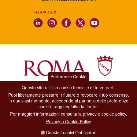
SEGUICI SU:
Preferenze Cookie
Questo sito utilizza cookie tecnici e di terze parti.
Dipartimento Grandi Eventi, Sport, Turismo e Moda.
Puoi liberamente prestare, rifiutare o revocare il tuo consenso,
Via di San Basilio, 51
in qualsiasi momento, accedendo al pannello delle preferenze
00187 Roma
cookie, raggiungibile dal footer.
Per maggiori informazioni consulta la privacy e cookie policy.
CONTACT CENTER TEL. 06 06 08
Privacy e Cookie Policy
CONTATTA LA REDAZIONE
Cookie Tecnici Obbligatori