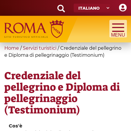
Skip
to
main
Search
content
form
Cerca
You
Home
/
Servizi turistici
/
Credenziale del pellegrino
are
e Diploma di pellegrinaggio (Testimonium)
here
Credenziale del
pellegrino e Diploma di
pellegrinaggio
(Testimonium)
Cos'è