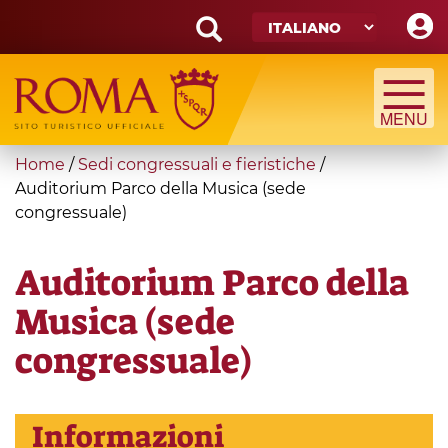
Skip
to
main
Search
content
form
Cerca
You
Home
/
Sedi congressuali e fieristiche
/
are
Auditorium Parco della Musica (sede
congressuale)
here
Auditorium Parco della
Musica (sede
congressuale)
Informazioni