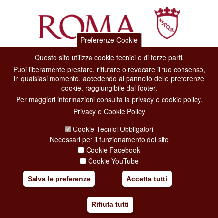
Preferenze Cookie
Questo sito utilizza cookie tecnici e di terze parti.
Dipartimento Grandi Eventi, Sport, Turismo e Moda.
Puoi liberamente prestare, rifiutare o revocare il tuo consenso,
Via di San Basilio, 51
in qualsiasi momento, accedendo al pannello delle preferenze
00187 Roma
cookie, raggiungibile dal footer.
Per maggiori informazioni consulta la privacy e cookie policy.
CONTACT CENTER TEL. 06 06 08
Privacy e Cookie Policy
CONTATTA LA REDAZIONE
Cookie Tecnici Obbligatori
Necessari per il funzionamento del sito
Cookie Facebook
PRIVACY
Cookie YouTube
SOCIAL MEDIA POLICY
Salva le preferenze
Accetta tutti
CREDITS
Rifiuta tutti
COPYRIGHT